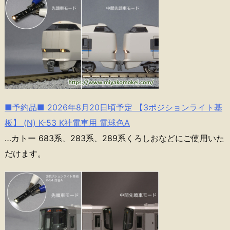
■予約品■ 2026年8月20日頃予定 【3ポジションライト基
板】 (N) K-53 K社電車用 電球色A
…カトー 683系、283系、289系くろしおなどにご使用いた
だけます。