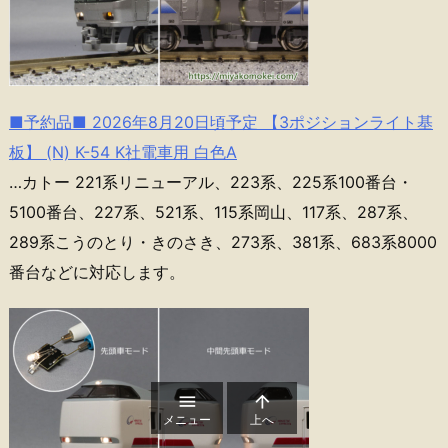
■予約品■ 2026年8月20日頃予定 【3ポジションライト基
板】 (N) K-54 K社電車用 白色A
…カトー 221系リニューアル、223系、225系100番台・
5100番台、227系、521系、115系岡山、117系、287系、
289系こうのとり・きのさき、273系、381系、683系8000
番台などに対応します。


メニュー
上へ