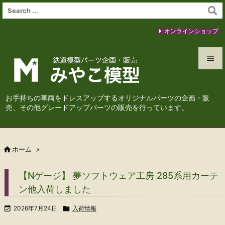
オンラインショップ


メニュ
お手持ちの車両をドレスアップするオリジナルパーツの企画・販

売、その他グレードアップパーツの販売を行っています。
サイド

前へ

ホーム
>

次へ
【Nゲージ】 夢ソフトウェア工房 285系用カーテ

ン他入荷しました
検索

2026年7月24日

入荷情報