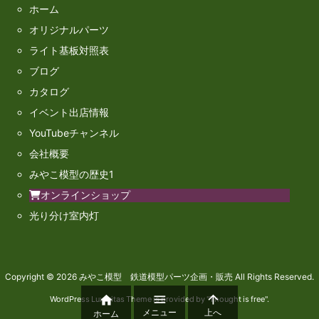
ホーム
オリジナルパーツ
ライト基板対照表
ブログ
カタログ
イベント出店情報
YouTubeチャンネル
会社概要
みやこ模型の歴史1
オンラインショップ
光り分け室内灯
Copyright ©
2026
みやこ模型 鉄道模型パーツ企画・販売
All Rights Reserved.



WordPress Luxeritas Theme is provided by "
Thought is free
".
メニュー
上へ
ホーム