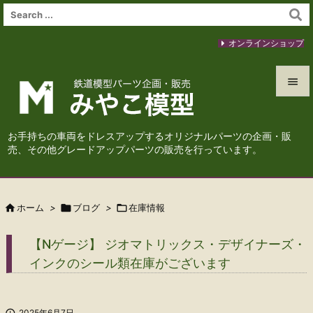
オンラインショップ


メニュ
お手持ちの車両をドレスアップするオリジナルパーツの企画・販

売、その他グレードアップパーツの販売を行っています。
サイド

前へ

ホーム
>

ブログ
>

在庫情報

次へ
【Nゲージ】 ジオマトリックス・デザイナーズ・

インクのシール類在庫がございます
検索

2025年6月7日