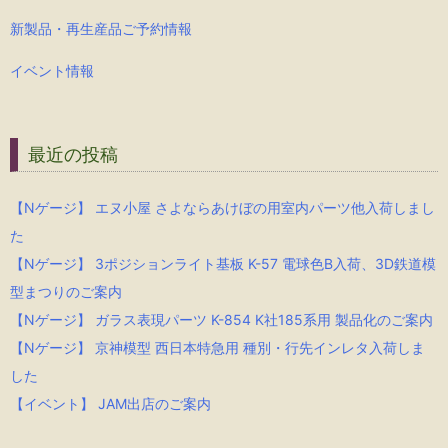
新製品・再生産品ご予約情報
イベント情報
最近の投稿
【Nゲージ】 エヌ小屋 さよならあけぼの用室内パーツ他入荷しまし
た
【Nゲージ】 3ポジションライト基板 K-57 電球色B入荷、3D鉄道模
型まつりのご案内
【Nゲージ】 ガラス表現パーツ K-854 K社185系用 製品化のご案内
【Nゲージ】 京神模型 西日本特急用 種別・行先インレタ入荷しま
した
【イベント】 JAM出店のご案内