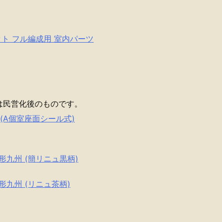
。
」セット フル編成用 室内パーツ
は民営化後のものです。
ト (A個室座面シール式)
25形九州 (簡リニュ黒柄)
25形九州 (リニュ茶柄)