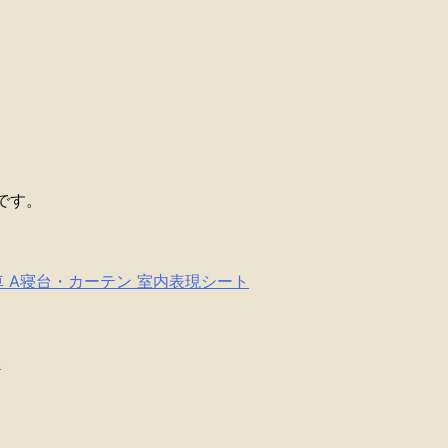
です。
 宮原車 A寝台・カーテン 室内表現シート
分