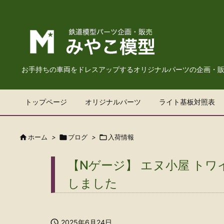
お手持ちの車両をドレスアップするオリジナルパーツの企画・
トップページ
オリジナルパーツ
ライト基板対照表

ホーム
>

ブログ
>

入荷情報
【Nゲージ】 エヌ小屋 ト
しました

2025年6月24日