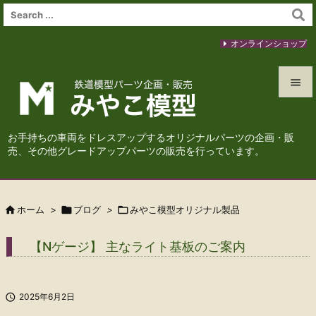
オンラインショップ


メニュ
お手持ちの車両をドレスアップするオリジナルパーツの企画・販

売、その他グレードアップパーツの販売を行っています。
サイド

前へ

ホーム
>

ブログ
>

みやこ模型オリジナル製品

次へ
【Nゲージ】 主なライト基板のご案内

検索

2025年6月2日