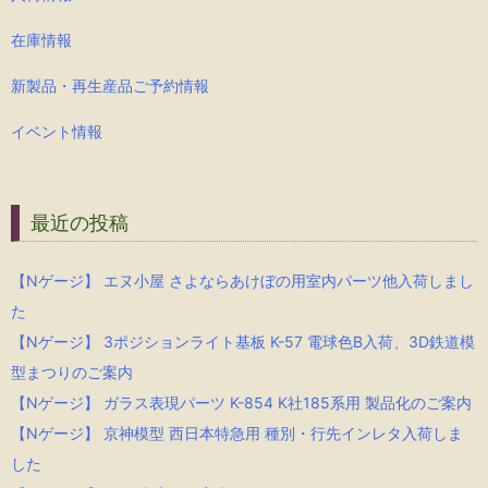
在庫情報
新製品・再生産品ご予約情報
イベント情報
最近の投稿
【Nゲージ】 エヌ小屋 さよならあけぼの用室内パーツ他入荷しまし
た
【Nゲージ】 3ポジションライト基板 K-57 電球色B入荷、3D鉄道模
型まつりのご案内
【Nゲージ】 ガラス表現パーツ K-854 K社185系用 製品化のご案内
【Nゲージ】 京神模型 西日本特急用 種別・行先インレタ入荷しま
した