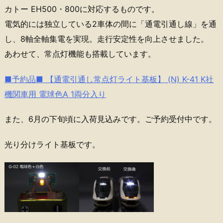
カトー EH500・800に対応するものです。
電気的には独立している2車体の間に「通電引通し線」を通
し、8軸全軸集電を実現。走行安定性を向上させました。
あわせて、常点灯機能も搭載しています。
■予約品■ 【通電引通し常点灯ライト基板】 (N) K-41 K社
機関車用 電球色A 1両分入り
また、6月の下旬頃に入荷見込みです。ご予約受付中です。
光り分けライト基板です。