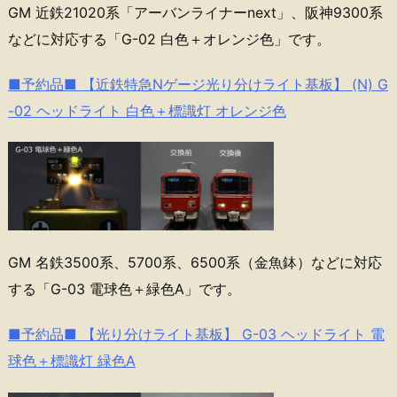
GM 近鉄21020系「アーバンライナーnext」、阪神9300系
などに対応する「G-02 白色＋オレンジ色」です。
■予約品■ 【近鉄特急Nゲージ光り分けライト基板】 (N) G
-02 ヘッドライト 白色＋標識灯 オレンジ色
GM 名鉄3500系、5700系、6500系（金魚鉢）などに対応
する「G-03 電球色＋緑色A」です。
■予約品■ 【光り分けライト基板】 G-03 ヘッドライト 電
球色＋標識灯 緑色A