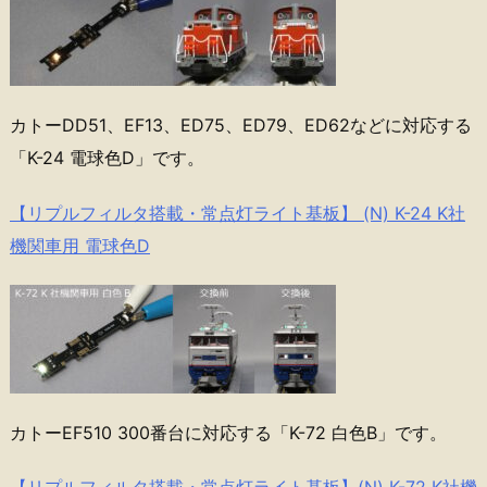
カトーDD51、EF13、ED75、ED79、ED62などに対応する
「K-24 電球色D」です。
【リプルフィルタ搭載・常点灯ライト基板】 (N) K-24 K社
機関車用 電球色D
カトーEF510 300番台に対応する「K-72 白色B」です。