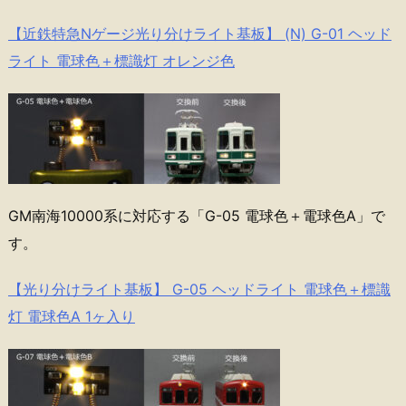
【近鉄特急Nゲージ光り分けライト基板】 (N) G-01 ヘッド
ライト 電球色＋標識灯 オレンジ色
GM南海10000系に対応する「G-05 電球色＋電球色A」で
す。
【光り分けライト基板】 G-05 ヘッドライト 電球色＋標識
灯 電球色A 1ヶ入り