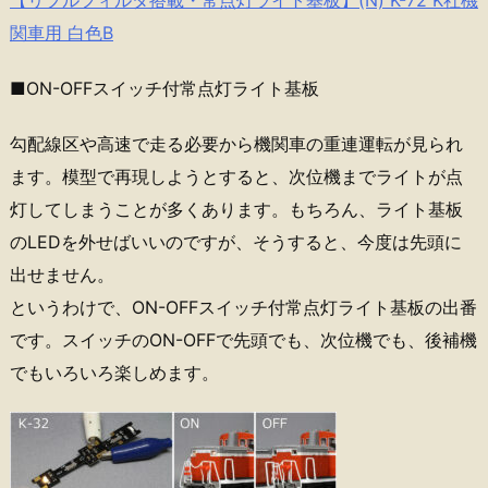
【リプルフィルタ搭載・常点灯ライト基板】(N) K-72 K社機
関車用 白色B
■ON-OFFスイッチ付常点灯ライト基板
勾配線区や高速で走る必要から機関車の重連運転が見られ
ます。模型で再現しようとすると、次位機までライトが点
灯してしまうことが多くあります。もちろん、ライト基板
のLEDを外せばいいのですが、そうすると、今度は先頭に
出せません。
というわけで、ON-OFFスイッチ付常点灯ライト基板の出番
です。スイッチのON-OFFで先頭でも、次位機でも、後補機
でもいろいろ楽しめます。