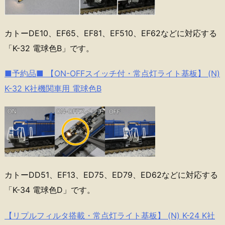
カトーDE10、EF65、EF81、EF510、EF62などに対応する
「K-32 電球色B」です。
■予約品■ 【ON-OFFスイッチ付・常点灯ライト基板】 (N)
K-32 K社機関車用 電球色B
カトーDD51、EF13、ED75、ED79、ED62などに対応する
「K-34 電球色D」です。
【リプルフィルタ搭載・常点灯ライト基板】 (N) K-24 K社