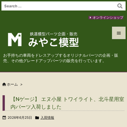
オンラインショップ


メニュ
お手持ちの車両をドレスアップするオリジナルパーツの企画・販

売、その他グレードアップパーツの販売を行っています。
サイド

前へ

ホーム
>

次へ
【Nゲージ】 エヌ小屋 トワイライト、北斗星用室

内パーツ入荷しました
検索

2026年6月25日

入荷情報