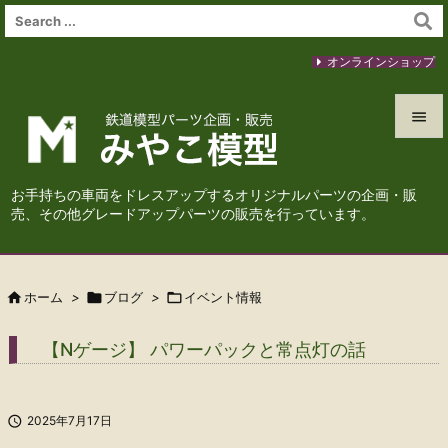
オンラインショップ


メニュ
お手持ちの車両をドレスアップするオリジナルパーツの企画・販

売、その他グレードアップパーツの販売を行っています。
サイド

前へ

ホーム
>

ブログ
>

イベント情報

次へ
【Nゲージ】 パワーパックと常点灯の話

検索

2025年7月17日