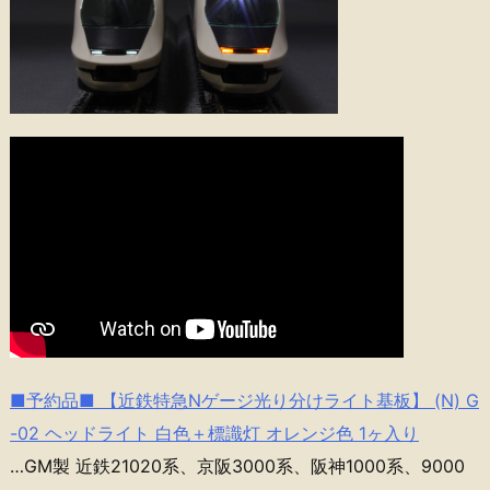
■予約品■ 【近鉄特急Nゲージ光り分けライト基板】 (N) G
-02 ヘッドライト 白色＋標識灯 オレンジ色 1ヶ入り
…GM製 近鉄21020系、京阪3000系、阪神1000系、9000