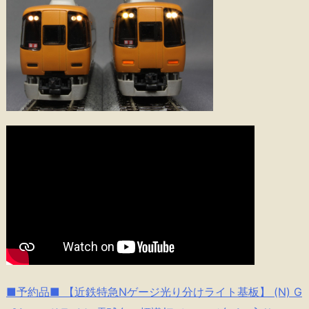
■予約品■ 【近鉄特急Nゲージ光り分けライト基板】 (N) G