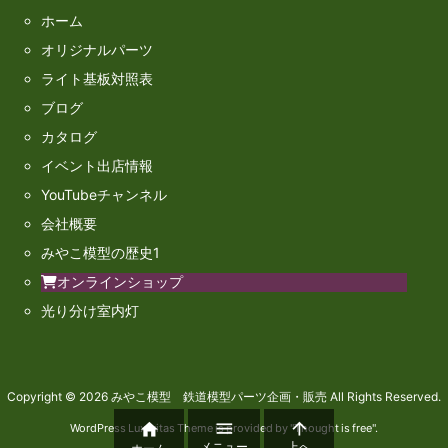
ホーム
オリジナルパーツ
ライト基板対照表
ブログ
カタログ
イベント出店情報
YouTubeチャンネル
会社概要
みやこ模型の歴史1
オンラインショップ
光り分け室内灯
Copyright ©
2026
みやこ模型 鉄道模型パーツ企画・販売
All Rights Reserved.



WordPress Luxeritas Theme is provided by "
Thought is free
".
メニュー
上へ