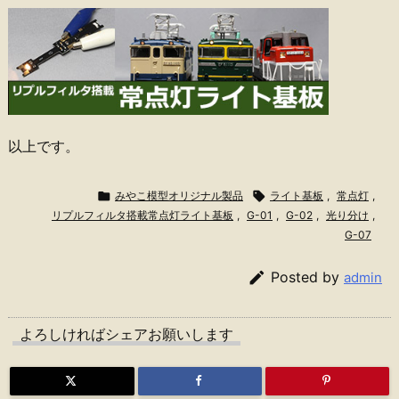
以上です。

みやこ模型オリジナル製品

ライト基板
,
常点灯
,
リプルフィルタ搭載常点灯ライト基板
,
G-01
,
G-02
,
光り分け
,
G-07

Posted by
admin
よろしければシェアお願いします