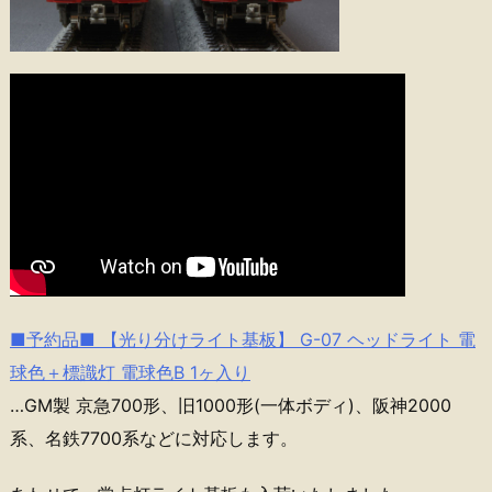
■予約品■ 【光り分けライト基板】 G-07 ヘッドライト 電
球色＋標識灯 電球色B 1ヶ入り
…GM製 京急700形、旧1000形(一体ボディ)、阪神2000
系、名鉄7700系などに対応します。