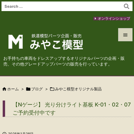
オンラインショップ


メニュ
お手持ちの車両をドレスアップするオリジナルパーツの企画・販

売、その他グレードアップパーツの販売を行っています。
サイド

前へ

ホーム
>

ブログ
>

みやこ模型オリジナル製品

次へ
【Nゲージ】 光り分けライト基板 K-01・02・07

ご予約受付中です
検索

2025年1月28日