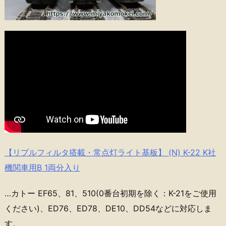
【リプルフィルタ搭載・常点灯ライト基板】 (N) K-22 K社
機関車用B 1両分入り
…カトー EF65、81、510(0番台初期を除く：K-21をご使用
ください)、ED76、ED78、DE10、DD54などに対応しま
す。