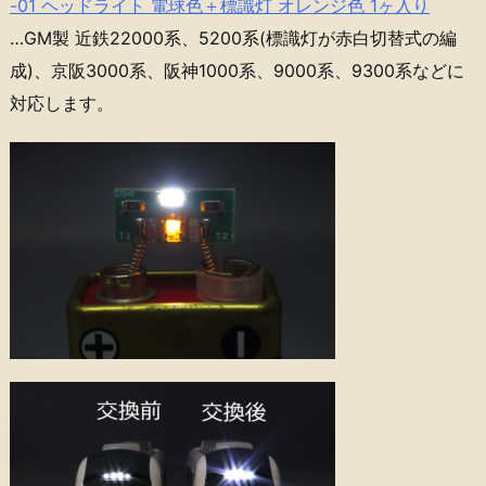
-01 ヘッドライト 電球色＋標識灯 オレンジ色 1ヶ入り
…GM製 近鉄22000系、5200系(標識灯が赤白切替式の編
成)、京阪3000系、阪神1000系、9000系、9300系などに
対応します。