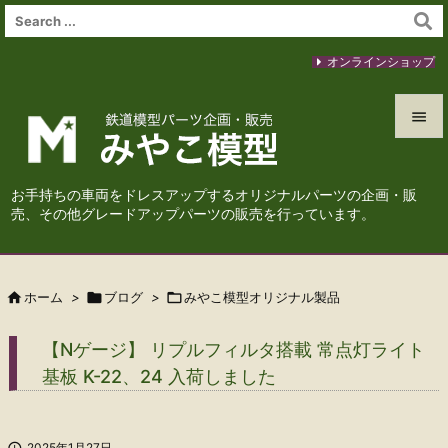
オンラインショップ


メニュ
お手持ちの車両をドレスアップするオリジナルパーツの企画・販

売、その他グレードアップパーツの販売を行っています。
サイド

前へ

ホーム
>

ブログ
>

みやこ模型オリジナル製品

次へ
【Nゲージ】 リプルフィルタ搭載 常点灯ライト

基板 K-22、24 入荷しました
検索

2025年1月27日