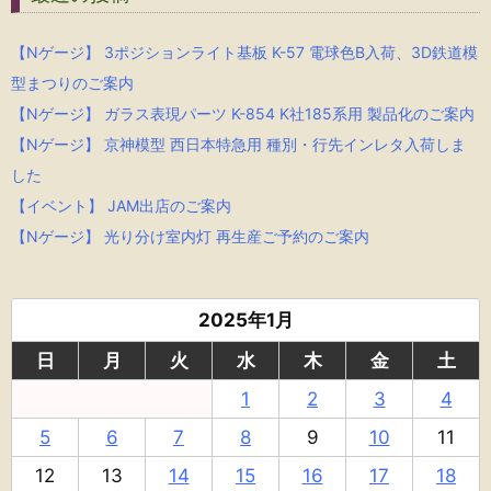
【Nゲージ】 3ポジションライト基板 K-57 電球色B入荷、3D鉄道模
型まつりのご案内
【Nゲージ】 ガラス表現パーツ K-854 K社185系用 製品化のご案内
【Nゲージ】 京神模型 西日本特急用 種別・行先インレタ入荷しま
した
【イベント】 JAM出店のご案内
【Nゲージ】 光り分け室内灯 再生産ご予約のご案内
2025年1月
日
月
火
水
木
金
土
1
2
3
4
5
6
7
8
9
10
11
12
13
14
15
16
17
18