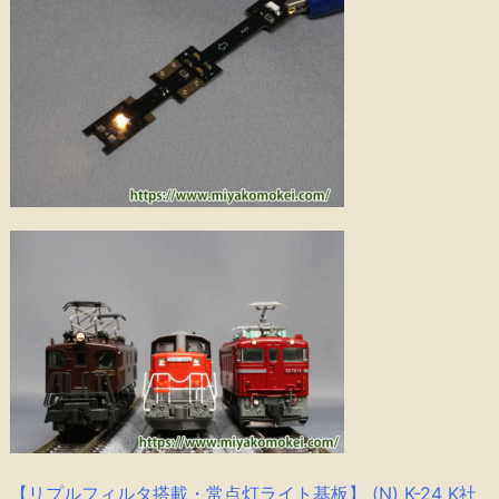
【リプルフィルタ搭載・常点灯ライト基板】 (N) K-24 K社