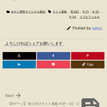

みやこ模型オリジナル製品

ライト基板
,
常点灯
,
K-21
,
K-22
,
K-24
,
リプルフィルタ

Posted by
admin
よろしければシェアお願いします
Copy

Next
【Nゲージ】 光り分けライト基板 K-01・02・0