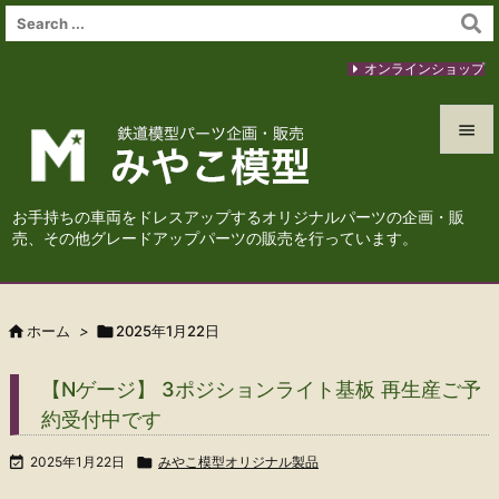
オンラインショップ


メニュ
お手持ちの車両をドレスアップするオリジナルパーツの企画・販

売、その他グレードアップパーツの販売を行っています。
サイド

前へ

ホーム
>

2025年1月22日

次へ
【Nゲージ】 3ポジションライト基板 再生産ご予

約受付中です
検索

2025年1月22日

みやこ模型オリジナル製品