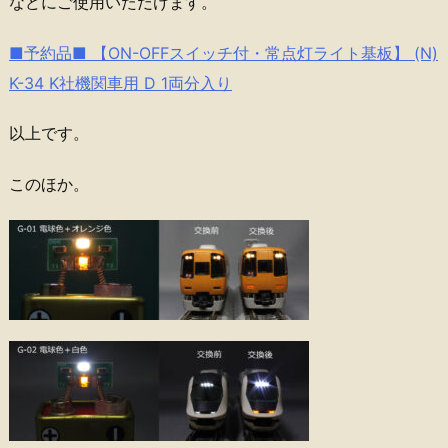
などにご使用いただけます。
■予約品■ 【ON-OFFスイッチ付・常点灯ライト基板】 (N)
K-34 K社機関車用 D 1両分入り
以上です。
このほか。