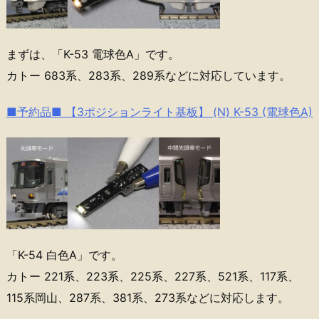
まずは、「K-53 電球色A」です。
カトー 683系、283系、289系などに対応しています。
■予約品■ 【3ポジションライト基板】 (N) K-53 (電球色A)
「K-54 白色A」です。
カトー 221系、223系、225系、227系、521系、117系、
115系岡山、287系、381系、273系などに対応します。