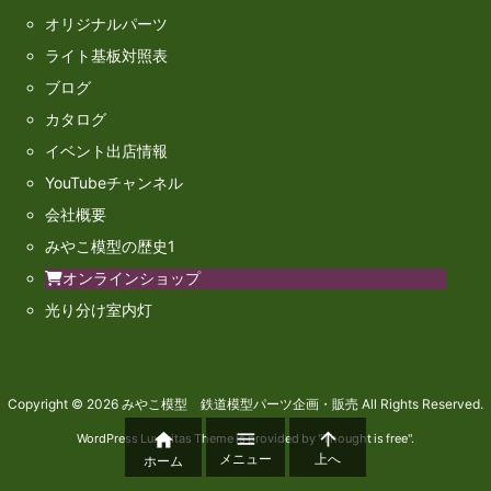
オリジナルパーツ
ライト基板対照表
ブログ
カタログ
イベント出店情報
YouTubeチャンネル
会社概要
みやこ模型の歴史1
オンラインショップ
光り分け室内灯
Copyright ©
2026
みやこ模型 鉄道模型パーツ企画・販売
All Rights Reserved.



WordPress Luxeritas Theme is provided by "
Thought is free
".
メニュー
上へ
ホーム