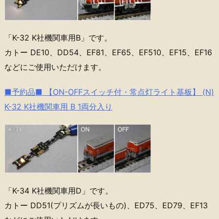
「K-32 K社機関車用B」です。
カトー DE10、DD54、EF81、EF65、EF510、EF15、EF16
などにご使用いただけます。
■予約品■ 【ON-OFFスイッチ付・常点灯ライト基板】 (N)
K-32 K社機関車用 B 1両分入り
「K-34 K社機関車用D」です。
カトー DD51(プリズムが長いもの)、ED75、ED79、EF13