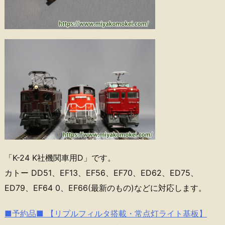
「K-24 K社機関車用D」です。
カトー DD51、EF13、EF56、EF70、ED62、ED75、
ED79、EF64 0、EF66(最新のもの)などに対応します。
■予約品■ 【リプルフィルタ搭載・常点灯ライト基板】