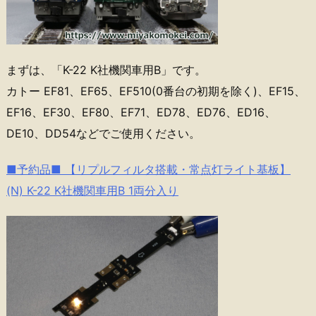
まずは、「K-22 K社機関車用B」です。
カトー EF81、EF65、EF510(0番台の初期を除く)、EF15、
EF16、EF30、EF80、EF71、ED78、ED76、ED16、
DE10、DD54などでご使用ください。
■予約品■ 【リプルフィルタ搭載・常点灯ライト基板】
(N) K-22 K社機関車用B 1両分入り