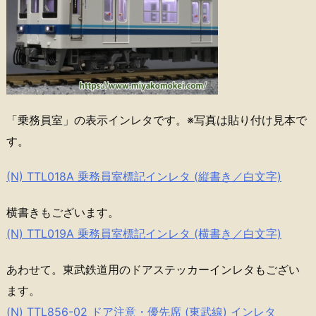
「乗務員室」の表示インレタです。※写真は貼り付け見本で
す。
(N) TTL018A 乗務員室標記インレタ (縦書き／白文字)
横書きもございます。
(N) TTL019A 乗務員室標記インレタ (横書き／白文字)
あわせて。東武鉄道用のドアステッカーインレタもござい
ます。
(N) TTL856-02 ドア注意・優先席 (東武線) インレタ