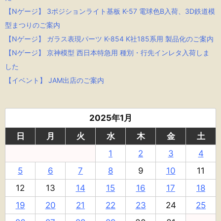
【Nゲージ】 3ポジションライト基板 K-57 電球色B入荷、3D鉄道模
型まつりのご案内
【Nゲージ】 ガラス表現パーツ K-854 K社185系用 製品化のご案内
【Nゲージ】 京神模型 西日本特急用 種別・行先インレタ入荷しま
した
【イベント】 JAM出店のご案内
2025年1月
日
月
火
水
木
金
土
1
2
3
4
5
6
7
8
9
10
11
12
13
14
15
16
17
18
19
20
21
22
23
24
25