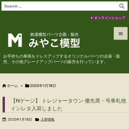
オンラインショップ


メニュ
お手持ちの車両をドレスアップするオリジナルパーツの企画・販

売、その他グレードアップパーツの販売を行っています。
サイド

前へ

ホーム
>

2025年1月18日

次へ
【Nゲージ】 トレジャータウン 優先席・号車札他

インレタ入荷しました
検索

2025年1月18日

入荷情報