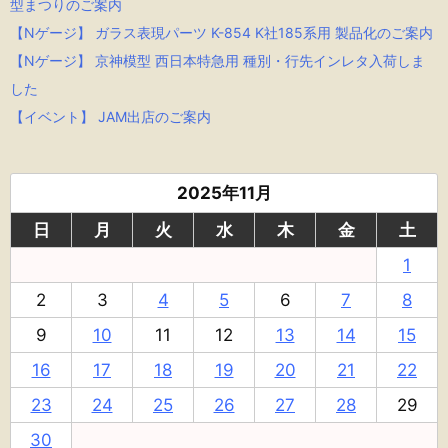
型まつりのご案内
【Nゲージ】 ガラス表現パーツ K-854 K社185系用 製品化のご案内
【Nゲージ】 京神模型 西日本特急用 種別・行先インレタ入荷しま
した
【イベント】 JAM出店のご案内
2025年11月
日
月
火
水
木
金
土
1
2
3
4
5
6
7
8
9
10
11
12
13
14
15
16
17
18
19
20
21
22
23
24
25
26
27
28
29
30