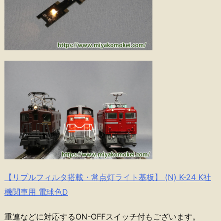
【リプルフィルタ搭載・常点灯ライト基板】 (N) K-24 K社
機関車用 電球色D
重連などに対応するON-OFFスイッチ付もございます。