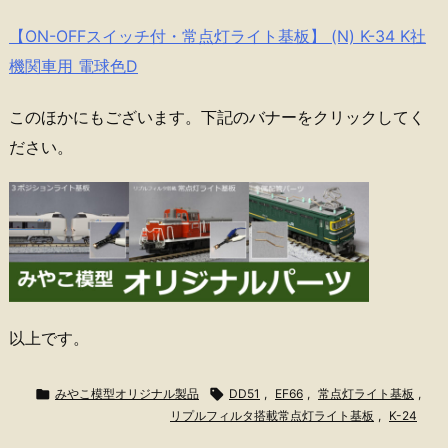
【ON-OFFスイッチ付・常点灯ライト基板】 (N) K-34 K社
機関車用 電球色D
このほかにもございます。下記のバナーをクリックしてく
ださい。
以上です。

みやこ模型オリジナル製品

DD51
,
EF66
,
常点灯ライト基板
,
リプルフィルタ搭載常点灯ライト基板
,
K-24