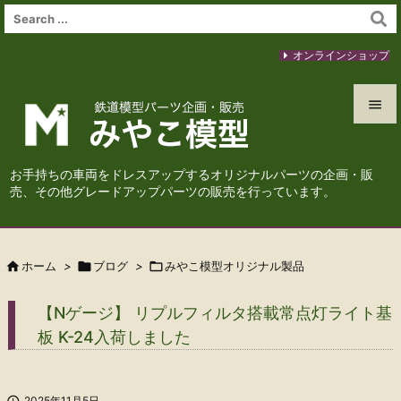
オンラインショップ


メニュ
お手持ちの車両をドレスアップするオリジナルパーツの企画・販

売、その他グレードアップパーツの販売を行っています。
サイド

前へ

ホーム
>

ブログ
>

みやこ模型オリジナル製品

次へ
【Nゲージ】 リプルフィルタ搭載常点灯ライト基

板 K-24入荷しました
検索

2025年11月5日