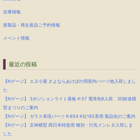
在庫情報
新製品・再生産品ご予約情報
イベント情報
最近の投稿
【Nゲージ】 エヌ小屋 さよならあけぼの用室内パーツ他入荷しまし
た
【Nゲージ】 3ポジションライト基板 K-57 電球色B入荷、3D鉄道模
型まつりのご案内
【Nゲージ】 ガラス表現パーツ K-854 K社185系用 製品化のご案内
【Nゲージ】 京神模型 西日本特急用 種別・行先インレタ入荷しま
した