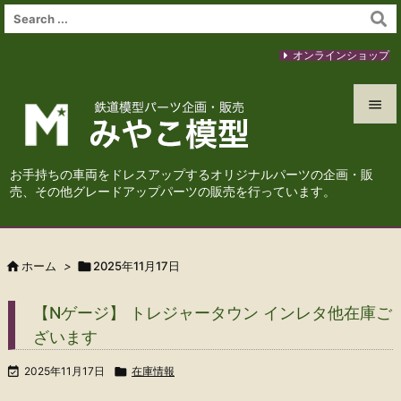
オンラインショップ


メニュ
お手持ちの車両をドレスアップするオリジナルパーツの企画・販

売、その他グレードアップパーツの販売を行っています。
サイド

前へ

ホーム
>

2025年11月17日

次へ
【Nゲージ】 トレジャータウン インレタ他在庫ご

ざいます
検索

2025年11月17日

在庫情報