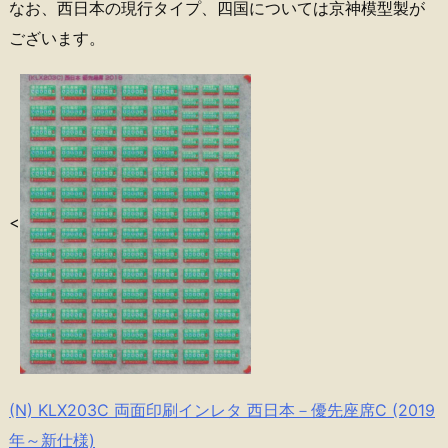
なお、西日本の現行タイプ、四国については京神模型製が
ございます。
<
(N) KLX203C 両面印刷インレタ 西日本－優先座席C (2019
年～新仕様)