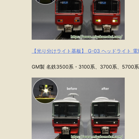
【光り分けライト基板】 G-03 ヘッドライト 
GM製 名鉄3500系・3100系、3700系、570