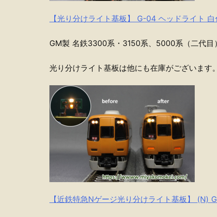
【光り分けライト基板】 G-04 ヘッドライト 白
GM製 名鉄3300系・3150系、5000系（二代
光り分けライト基板は他にも在庫がございます
【近鉄特急Nゲージ光り分けライト基板】 (N) G