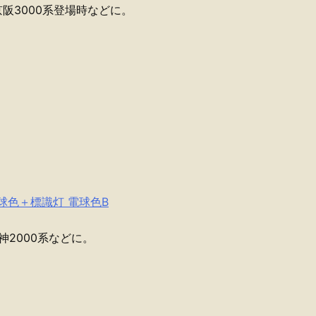
・京阪3000系登場時などに。
電球色＋標識灯 電球色B
阪神2000系などに。