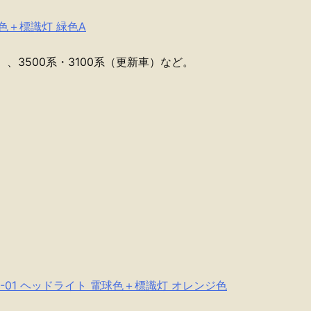
色＋標識灯 緑色A
目）、3500系・3100系（更新車）など。
。
-01 ヘッドライト 電球色＋標識灯 オレンジ色