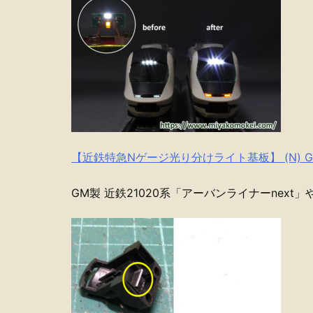
【近鉄特急Nゲージ光り分けライト基板】 (N) G
GM製 近鉄21020系「アーバンライナーnext」