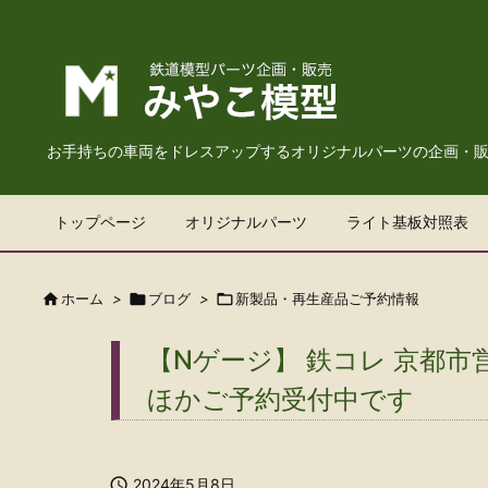
お手持ちの車両をドレスアップするオリジナルパーツの企画・
トップページ
オリジナルパーツ
ライト基板対照表

ホーム
>

ブログ
>

新製品・再生産品ご予約情報
【Nゲージ】 鉄コレ 京都市
ほかご予約受付中です

2024年5月8日