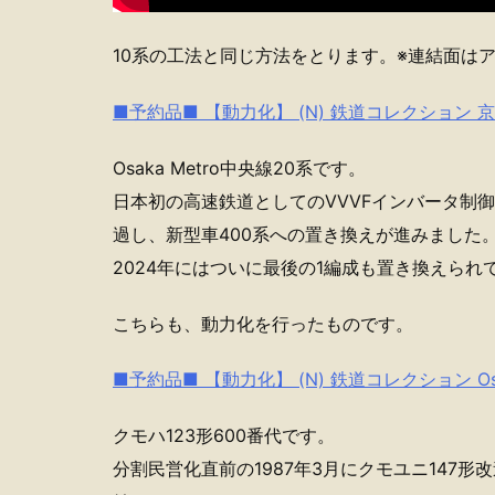
10系の工法と同じ方法をとります。※連結面は
■予約品■ 【動力化】 (N) 鉄道コレクション 
Osaka Metro中央線20系です。
日本初の高速鉄道としてのVVVFインバータ制御
過し、新型車400系への置き換えが進みました
2024年にはついに最後の1編成も置き換えられ
こちらも、動力化を行ったものです。
■予約品■ 【動力化】 (N) 鉄道コレクション Os
クモハ123形600番代です。
分割民営化直前の1987年3月にクモユニ147形