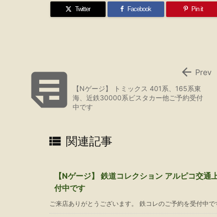
Twitter
Facebook
Pin it


Prev
【Nゲージ】 トミックス 401系、165系東
海、近鉄30000系ビスタカー他ご予約受付
中です

関連記事
【Nゲージ】 鉄道コレクション アルピコ交通上
付中です
ご来店ありがとうございます。 鉄コレのご予約を受付中です。