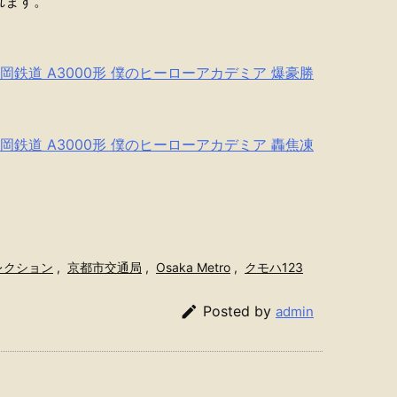
れます。
静岡鉄道 A3000形 僕のヒーローアカデミア 爆豪勝
静岡鉄道 A3000形 僕のヒーローアカデミア 轟焦凍
レクション
,
京都市交通局
,
Osaka Metro
,
クモハ123

Posted by
admin