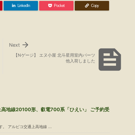
LinkedIn
Pocket
Copy

Next

【Nゲージ】 エヌ小屋 北斗星用室内パーツ
他入荷しました
高地線20100形、叡電700系「ひえい」 ご予約受
 アルピコ交通上高地線 ...