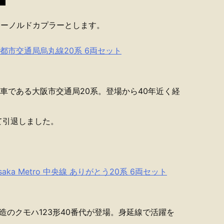
アーノルドカプラーとします。
京都市交通局烏丸線20系 6両セット
車である大阪市交通局20系。登場から40年近く経
。
て引退しました。
aka Metro 中央線 ありがとう20系 6両セット
改造のクモハ123形40番代が登場。身延線で活躍を