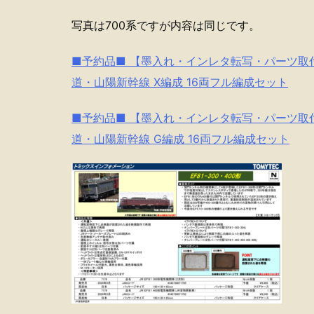
写真は700系ですが内容は同じです。
■予約品■ 【墨入れ・インレタ転写・パーツ取付】 (N)
道・山陽新幹線 X編成 16両フル編成セット
■予約品■ 【墨入れ・インレタ転写・パーツ取付】 (N)
道・山陽新幹線 G編成 16両フル編成セット