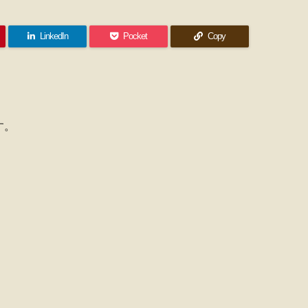
LinkedIn
Pocket
Copy
す。