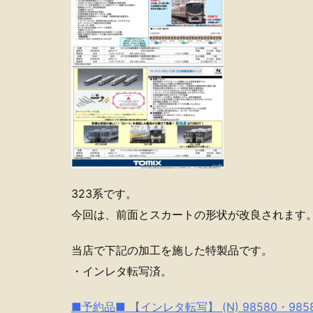
323系です。
今回は、前面とスカートの形状が改良されます
当店で下記の加工を施した特製品です。
・インレタ転写済。
■予約品■ 【インレタ転写】 (N) 98580・985