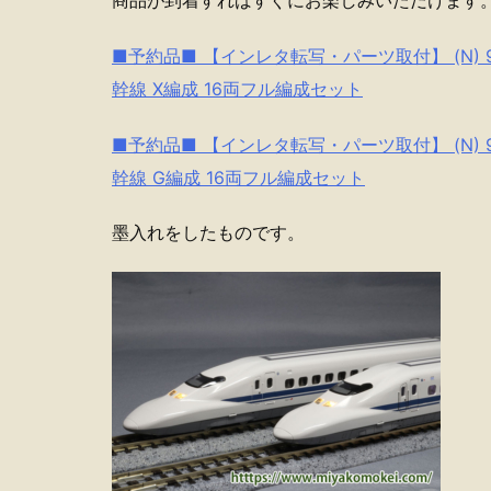
■予約品■ 【インレタ転写・パーツ取付】 (N) 988
幹線 X編成 16両フル編成セット
■予約品■ 【インレタ転写・パーツ取付】 (N) 988
幹線 G編成 16両フル編成セット
墨入れをしたものです。