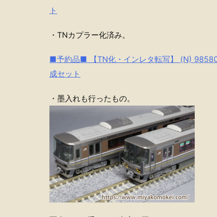
ト
・TNカプラー化済み。
■予約品■ 【TN化・インレタ転写】 (N) 98580
成セット
・墨入れも行ったもの。