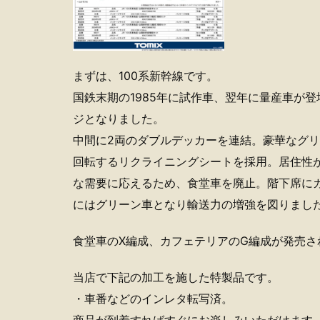
まずは、100系新幹線です。
国鉄末期の1985年に試作車、翌年に量産車が登
ジとなりました。
中間に2両のダブルデッカーを連結。豪華なグ
回転するリクライニングシートを採用。居住性が
な需要に応えるため、食堂車を廃止。階下席に
にはグリーン車となり輸送力の増強を図りまし
食堂車のX編成、カフェテリアのG編成が発売さ
当店で下記の加工を施した特製品です。
・車番などのインレタ転写済。
商品が到着すればすぐにお楽しみいただけます