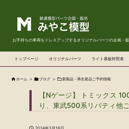
お手持ちの車両をドレスアップするオリジナルパーツの企画・
トップページ
オリジナルパーツ
ライト基板対照表

ホーム
>

ブログ
>

新製品・再生産品ご予約情報
【Nゲージ】 トミックス 10
り、東武500系リバティ他

2024年3月18日