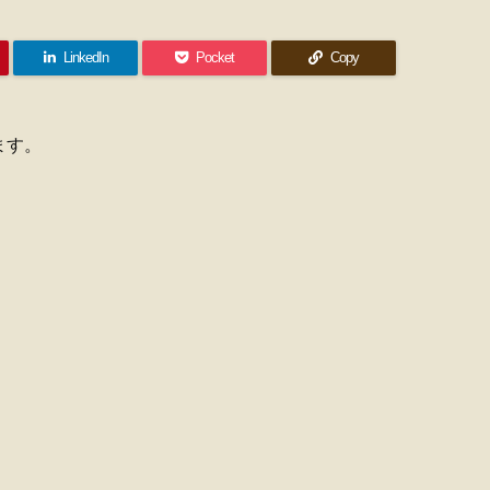
LinkedIn
Pocket
Copy
ます。