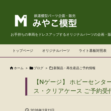
お手持ちの車両をドレスアップするオリジナルパーツの企画・
トップページ
オリジナルパーツ
ライト基板対照表

ホーム
>

ブログ
>

新製品・再生産品ご予約情報
【Nゲージ】 ホビーセンタ
ス・クリアケース ご予約受

2026年2月11日