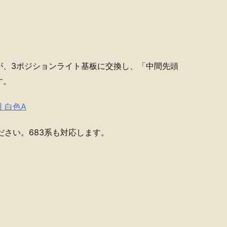
が、3ポジションライト基板に交換し、「中間先頭
す。
用 白色A
ださい。683系も対応します。