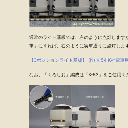
通常のライト基板では、左のように点灯します
車」にすれば、右のように実車通りに点灯しま
【3ポジションライト基板】 (N) K-54 K社電車
なお、「くろしお」編成は「K-53」をご使用く