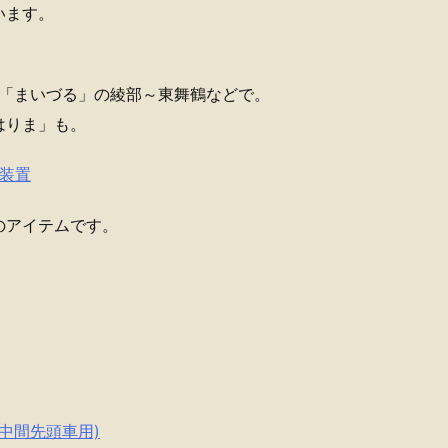
います。
、「まいづる」の綾部～東舞鶴などで。
はりま」も。
力装置
のアイテムです。
 (中間先頭車用)