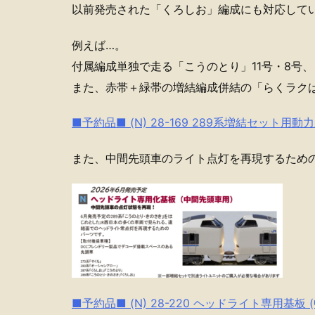
以前発売された「くろしお」編成にも対応して
例えば…。
付属編成単独で走る「こうのとり」11号・8号
また、赤帯＋緑帯の増結編成併結の「らくラク
■予約品■ (N) 28-169 289系増結セット用動
また、中間先頭車のライト点灯を再現するため
■予約品■ (N) 28-220 ヘッドライト専用基板