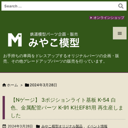
オンラインショップ


メニュ
お手持ちの車両をドレスアップするオリジナルパーツの企画・販

売、その他グレードアップパーツの販売を行っています。
サイド

前へ

ホーム
>

2024年3月28日

次へ
【Nゲージ】 3ポジションライト基板 K-54 白

色、金属配管パーツ K-91 K社EF81用 再生産しま
検索
した

2024年3月28日

みやこ模型オリジナル製品
,
イベント情報