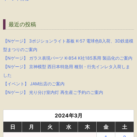
最近の投稿
【Nゲージ】 3ポジションライト基板 K-57 電球色B入荷、3D鉄道模
型まつりのご案内
【Nゲージ】 ガラス表現パーツ K-854 K社185系用 製品化のご案内
【Nゲージ】 京神模型 西日本特急用 種別・行先インレタ入荷しま
した
【イベント】 JAM出店のご案内
【Nゲージ】 光り分け室内灯 再生産ご予約のご案内
2024年3月
日
月
火
水
木
金
土