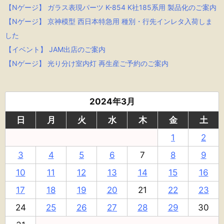
【Nゲージ】 ガラス表現パーツ K-854 K社185系用 製品化のご案内
【Nゲージ】 京神模型 西日本特急用 種別・行先インレタ入荷しま
した
【イベント】 JAM出店のご案内
【Nゲージ】 光り分け室内灯 再生産ご予約のご案内
2024年3月
日
月
火
水
木
金
土
1
2
3
4
5
6
7
8
9
10
11
12
13
14
15
16
17
18
19
20
21
22
23
24
25
26
27
28
29
30