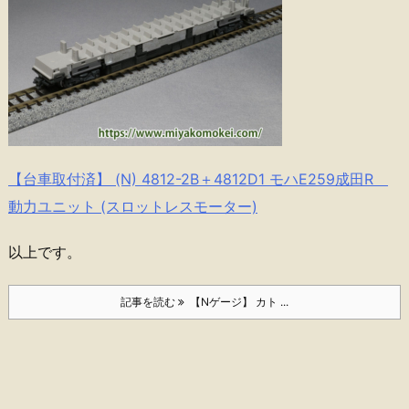
【台車取付済】 (N) 4812-2B＋4812D1 モハE259成田R
動力ユニット (スロットレスモーター)
以上です。
記事を読む
【Nゲージ】 カト ...