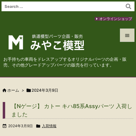
オンラインショップ


メニュ
お手持ちの車両をドレスアップするオリジナルパーツの企画・販

売、その他グレードアップパーツの販売を行っています。
サイド

前へ

ホーム
>

2024年3月9日

次へ
【Nゲージ】 カトー キハ85系Assyパーツ 入荷し

ました
検索

2024年3月9日

入荷情報