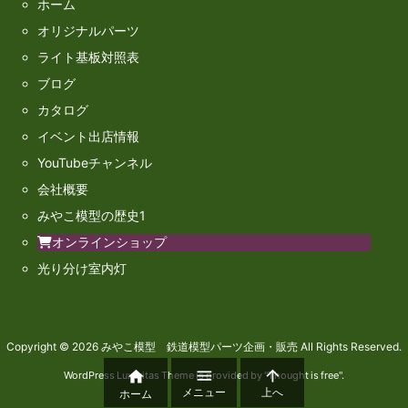
ホーム
オリジナルパーツ
ライト基板対照表
ブログ
カタログ
イベント出店情報
YouTubeチャンネル
会社概要
みやこ模型の歴史1
オンラインショップ
光り分け室内灯
Copyright ©
2026
みやこ模型 鉄道模型パーツ企画・販売
All Rights Reserved.



WordPress Luxeritas Theme is provided by "
Thought is free
".
メニュー
上へ
ホーム