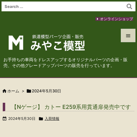
オンラインショップ


メニュ
お手持ちの車両をドレスアップするオリジナルパーツの企画・販

売、その他グレードアップパーツの販売を行っています。
サイド

前へ

ホーム
>

2024年5月30日

次へ
【Nゲージ】 カトー E259系用貫通扉発売中です

検索

2024年5月30日

入荷情報