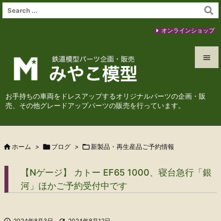
オンラインショップ


メニュ
お手持ちの車両をドレスアップするオリジナルパーツの企画・販

売、その他グレードアップパーツの販売を行っています。
サイド

前へ

ホーム
>

ブログ
>

新製品・再生産品ご予約情報

次へ
【Nゲージ】 カトー EF65 1000、寝台急行「銀

河」ほかご予約受付中です
検索

2024年8月3日

2024年8月12日