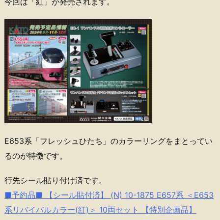
今回は「紅」が発売されます。
E653系「フレッシュひたち」のカラーリングをまとってい
るのが特徴です。
行先シール貼り付け済です。
■予約品■ 【シール貼付済】 (N) 10-1875 E657系 ＜E653
系リバイバルカラー(紅)＞ 10両セット 【特別企画品】