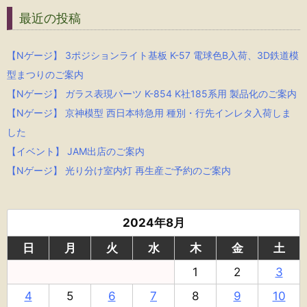
最近の投稿
【Nゲージ】 3ポジションライト基板 K-57 電球色B入荷、3D鉄道模
型まつりのご案内
【Nゲージ】 ガラス表現パーツ K-854 K社185系用 製品化のご案内
【Nゲージ】 京神模型 西日本特急用 種別・行先インレタ入荷しま
した
【イベント】 JAM出店のご案内
【Nゲージ】 光り分け室内灯 再生産ご予約のご案内
2024年8月
日
月
火
水
木
金
土
1
2
3
4
5
6
7
8
9
10