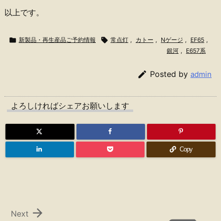
以上です。

新製品・再生産品ご予約情報

常点灯
,
カトー
,
Nゲージ
,
EF65
,
銀河
,
E657系

Posted by
admin
よろしければシェアお願いします
Copy

Next