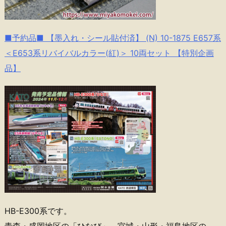
■予約品■ 【墨入れ・シール貼付済】 (N) 10-1875 E657系
＜E653系リバイバルカラー(紅)＞ 10両セット 【特別企画
品】
HB-E300系です。