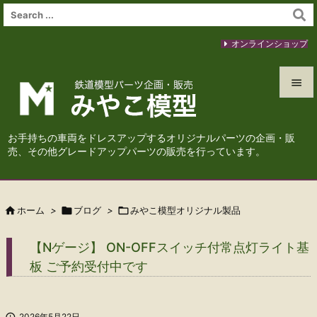
オンラインショップ


メニュ
お手持ちの車両をドレスアップするオリジナルパーツの企画・販

売、その他グレードアップパーツの販売を行っています。
サイド

前へ

ホーム
>

ブログ
>

みやこ模型オリジナル製品

次へ
【Nゲージ】 ON-OFFスイッチ付常点灯ライト基

板 ご予約受付中です
検索

2026年5月22日