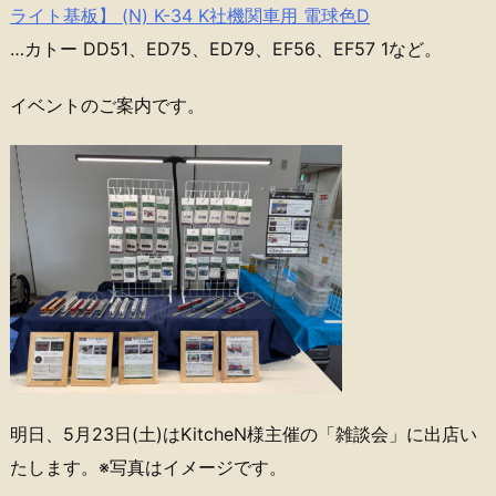
ライト基板】 (N) K-34 K社機関車用 電球色D
…カトー DD51、ED75、ED79、EF56、EF57 1など。
イベントのご案内です。
明日、5月23日(土)はKitcheN様主催の「雑談会」に出店い
たします。※写真はイメージです。