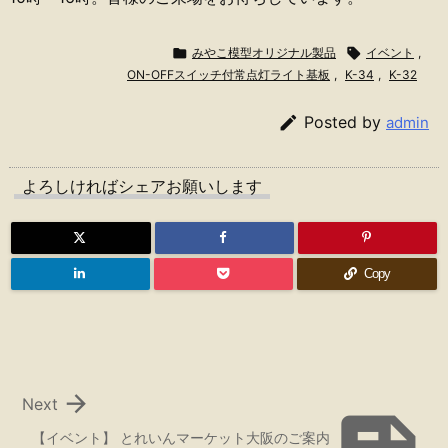

みやこ模型オリジナル製品

イベント
,
ON-OFFスイッチ付常点灯ライト基板
,
K-34
,
K-32

Posted by
admin
よろしければシェアお願いします
Copy

Next
【イベント】 とれいんマーケット大阪のご案内