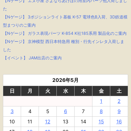
【Nゲージ】 エヌ小屋 さよならあけぼの用室内パーツ他入荷しまし
た
【Nゲージ】 3ポジションライト基板 K-57 電球色B入荷、3D鉄道模
型まつりのご案内
【Nゲージ】 ガラス表現パーツ K-854 K社185系用 製品化のご案内
【Nゲージ】 京神模型 西日本特急用 種別・行先インレタ入荷しま
した
【イベント】 JAM出店のご案内
2026年5月
日
月
火
水
木
金
土
1
2
3
4
5
6
7
8
9
10
11
12
13
14
15
16