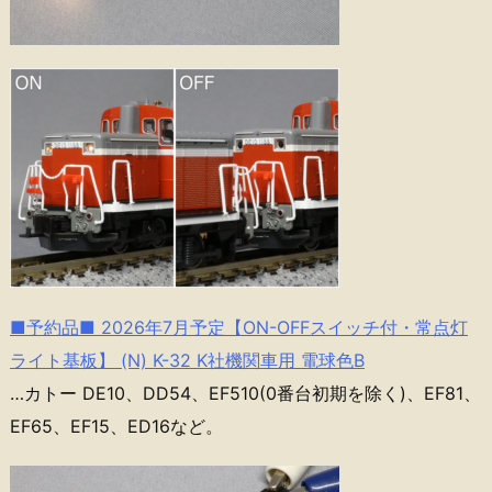
■予約品■ 2026年7月予定【ON-OFFスイッチ付・常点灯
ライト基板】 (N) K-32 K社機関車用 電球色B
…カトー DE10、DD54、EF510(0番台初期を除く)、EF81、
EF65、EF15、ED16など。