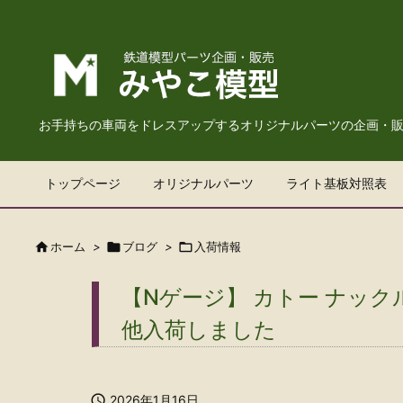
お手持ちの車両をドレスアップするオリジナルパーツの企画・
トップページ
オリジナルパーツ
ライト基板対照表

ホーム
>

ブログ
>

入荷情報
【Nゲージ】 カトー ナッ
他入荷しました

2026年1月16日