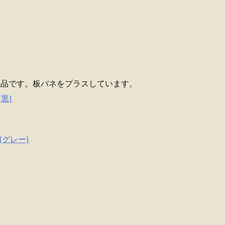
の後継品です。板バネをプラスしています。
(黒)
 (グレー)