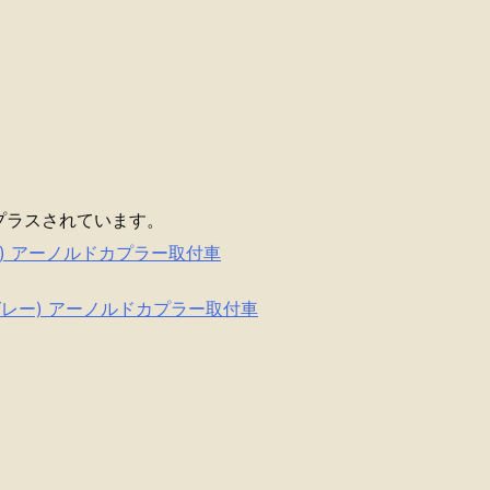
プラスされています。
 (黒) アーノルドカプラー取付車
ト (グレー) アーノルドカプラー取付車