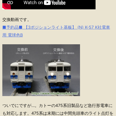
交換動画です。
■予約品■ 【3ポジションライト基板】 (N) K-57 K社電車
用 電球色B
ついでにですが…。カトーの475系旧製品など急行形電車に
も対応します。475系は末期には中間先頭車のライト点灯を