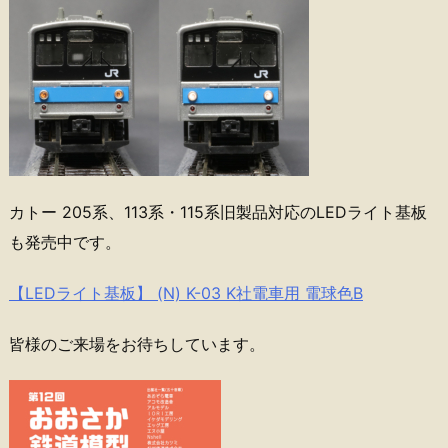
カトー 205系、113系・115系旧製品対応のLEDライト基板
も発売中です。
【LEDライト基板】 (N) K-03 K社電車用 電球色B
皆様のご来場をお待ちしています。