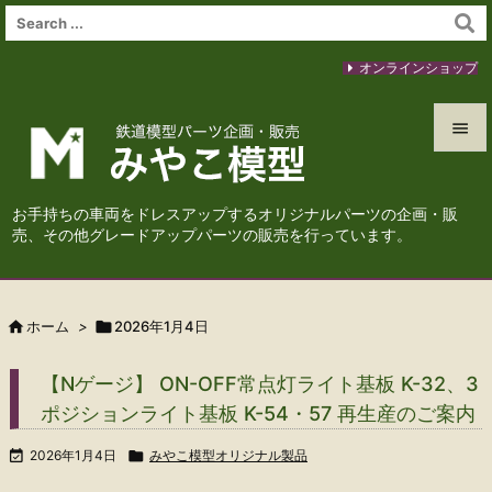
オンラインショップ


メニュ
お手持ちの車両をドレスアップするオリジナルパーツの企画・販

売、その他グレードアップパーツの販売を行っています。
サイド

前へ

ホーム
>

2026年1月4日

次へ
【Nゲージ】 ON-OFF常点灯ライト基板 K-32、3

ポジションライト基板 K-54・57 再生産のご案内
検索

2026年1月4日

みやこ模型オリジナル製品