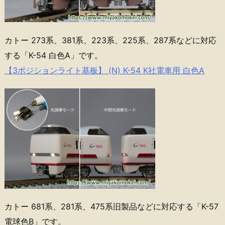
カトー 273系、381系、223系、225系、287系などに対応
する「K-54 白色A」です。
【3ポジションライト基板】 (N) K-54 K社電車用 白色A
カトー 681系、281系、475系旧製品などに対応する「K-57
電球色B」です。