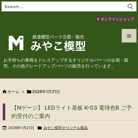
オンラインショップ


メニュ
お手持ちの車両をドレスアップするオリジナルパーツの企画・販

売、その他グレードアップパーツの販売を行っています。
サイド

前へ

ホーム
>

2026年1月21日

次へ
【Nゲージ】 LEDライト基板 K-03 電球色B ご予

約受付のご案内
検索

2026年1月21日

みやこ模型オリジナル製品