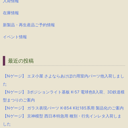
入荷情報
在庫情報
新製品・再生産品ご予約情報
イベント情報
最近の投稿
【Nゲージ】 エヌ小屋 さよならあけぼの用室内パーツ他入荷しまし
た
【Nゲージ】 3ポジションライト基板 K-57 電球色B入荷、3D鉄道模
型まつりのご案内
【Nゲージ】 ガラス表現パーツ K-854 K社185系用 製品化のご案内
【Nゲージ】 京神模型 西日本特急用 種別・行先インレタ入荷しま
した