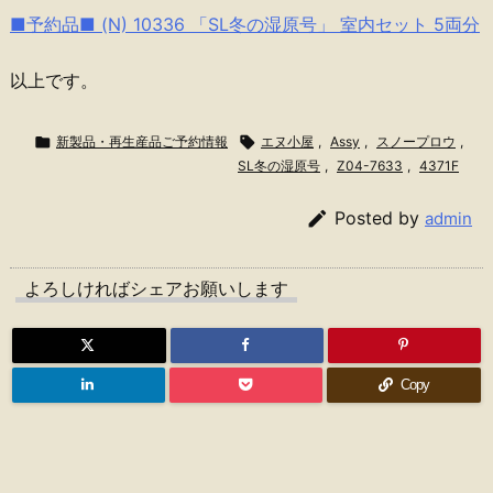
■予約品■ (N) 10336 「SL冬の湿原号」 室内セット 5両分
以上です。

新製品・再生産品ご予約情報

エヌ小屋
,
Assy
,
スノープロウ
,
SL冬の湿原号
,
Z04-7633
,
4371F

Posted by
admin
よろしければシェアお願いします
Copy