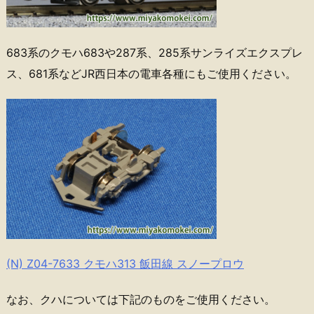
683系のクモハ683や287系、285系サンライズエクスプレ
ス、681系などJR西日本の電車各種にもご使用ください。
(N) Z04-7633 クモハ313 飯田線 スノープロウ
なお、クハについては下記のものをご使用ください。