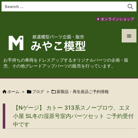
オンラインショップ


メニュ
お手持ちの車両をドレスアップするオリジナルパーツの企画・販

売、その他グレードアップパーツの販売を行っています。
サイド

前へ

ホーム
>

ブログ
>

新製品・再生産品ご予約情報

次へ
【Nゲージ】 カトー 313系スノープロウ、エヌ

小屋 SL冬の湿原号室内パーツセット ご予約受付
検索
中です