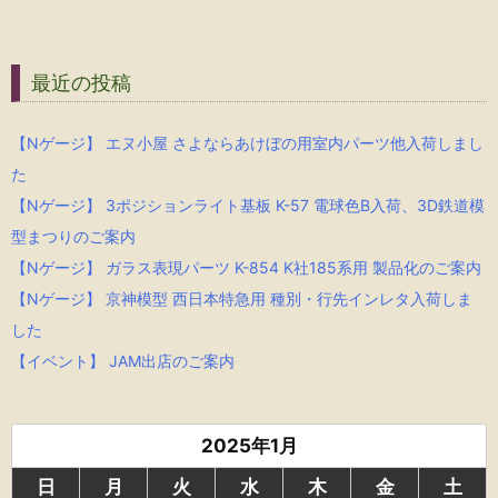
最近の投稿
【Nゲージ】 エヌ小屋 さよならあけぼの用室内パーツ他入荷しまし
た
【Nゲージ】 3ポジションライト基板 K-57 電球色B入荷、3D鉄道模
型まつりのご案内
【Nゲージ】 ガラス表現パーツ K-854 K社185系用 製品化のご案内
【Nゲージ】 京神模型 西日本特急用 種別・行先インレタ入荷しま
した
【イベント】 JAM出店のご案内
2025年1月
日
月
火
水
木
金
土