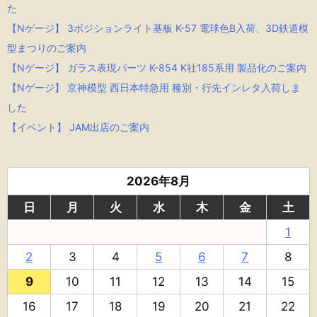
た
【Nゲージ】 3ポジションライト基板 K-57 電球色B入荷、3D鉄道模
型まつりのご案内
【Nゲージ】 ガラス表現パーツ K-854 K社185系用 製品化のご案内
【Nゲージ】 京神模型 西日本特急用 種別・行先インレタ入荷しま
した
【イベント】 JAM出店のご案内
2026年8月
日
月
火
水
木
金
土
1
2
3
4
5
6
7
8
9
10
11
12
13
14
15
16
17
18
19
20
21
22