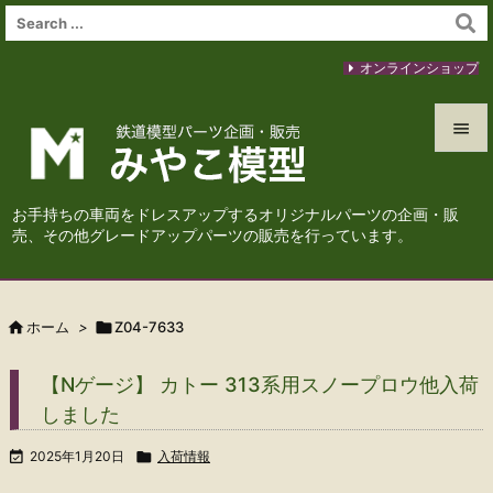
オンラインショップ


メニュ
お手持ちの車両をドレスアップするオリジナルパーツの企画・販

売、その他グレードアップパーツの販売を行っています。
サイド

前へ

ホーム
>

Z04-7633

次へ
【Nゲージ】 カトー 313系用スノープロウ他入荷

しました
検索

2025年1月20日

入荷情報