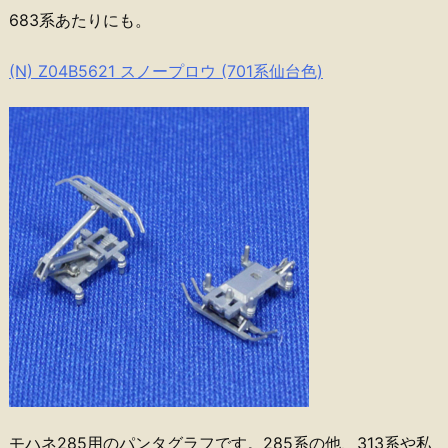
683系あたりにも。
(N) Z04B5621 スノープロウ (701系仙台色)
モハネ285用のパンタグラフです。285系の他、313系や私