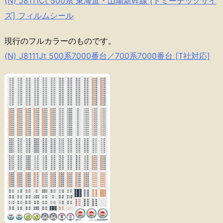
(N) J8111Ct 500系 東海道・山陽新幹線 [トミーテックサイ
ズ] フィルムシール
現行のフルカラーのものです。
(N) J8111Jt 500系7000番台／700系7000番台 [T社対応]