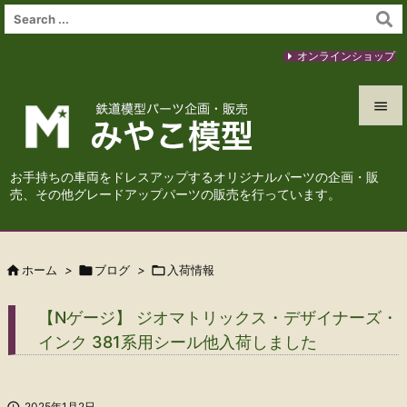
オンラインショップ


メニュ
お手持ちの車両をドレスアップするオリジナルパーツの企画・販

売、その他グレードアップパーツの販売を行っています。
サイド

前へ

ホーム
>

ブログ
>

入荷情報

次へ
【Nゲージ】 ジオマトリックス・デザイナーズ・

インク 381系用シール他入荷しました
検索

2025年1月2日