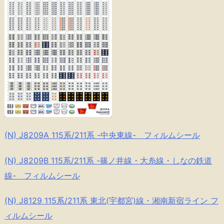
(N) J8209A 115系/211系 -中央東線- フィルムシール
(N) J8209B 115系/211系 -篠ノ井線・大糸線・しなの鉄道
線- フィルムシール
(N) J8129 115系/211系 東北(宇都宮)線・湘南新宿ライン フ
ィルムシール