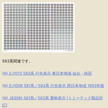
583系関連です。
(N) EJ1013 583系 行先表示 東日本地域 仙台・秋田
(N) EJ1008 581系／583系 行先表示 西日本地域 1993年版
(N) J8306t 581系／583系 愛称表示 [トミーテック製品対
応]