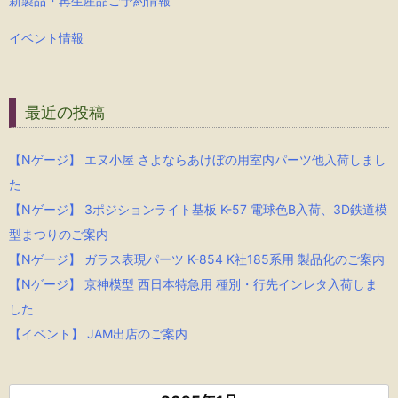
新製品・再生産品ご予約情報
イベント情報
最近の投稿
【Nゲージ】 エヌ小屋 さよならあけぼの用室内パーツ他入荷しまし
た
【Nゲージ】 3ポジションライト基板 K-57 電球色B入荷、3D鉄道模
型まつりのご案内
【Nゲージ】 ガラス表現パーツ K-854 K社185系用 製品化のご案内
【Nゲージ】 京神模型 西日本特急用 種別・行先インレタ入荷しま
した
【イベント】 JAM出店のご案内