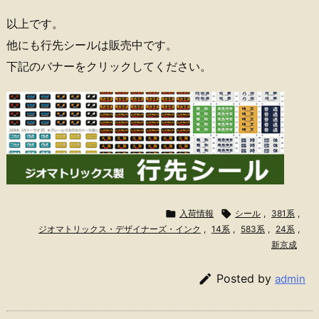
以上です。
他にも行先シールは販売中です。
下記のバナーをクリックしてください。

入荷情報

シール
,
381系
,
ジオマトリックス・デザイナーズ・インク
,
14系
,
583系
,
24系
,
新京成

Posted by
admin