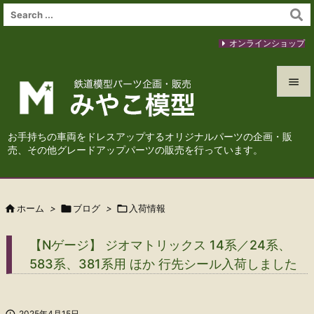
オンラインショップ


メニュ
お手持ちの車両をドレスアップするオリジナルパーツの企画・販

売、その他グレードアップパーツの販売を行っています。
サイド

前へ

ホーム
>

ブログ
>

入荷情報

次へ
【Nゲージ】 ジオマトリックス 14系／24系、

583系、381系用 ほか 行先シール入荷しました
検索

2025年4月15日