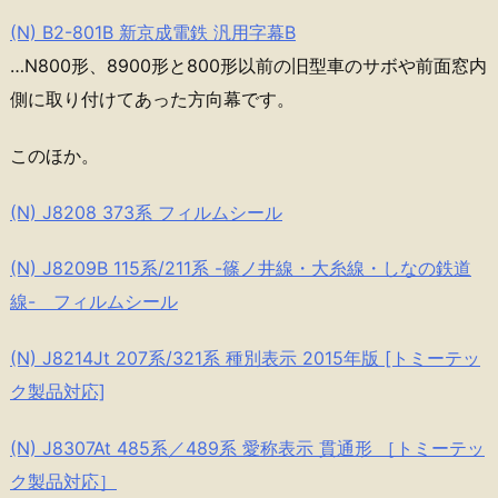
(N) B2-801B 新京成電鉄 汎用字幕B
…N800形、8900形と800形以前の旧型車のサボや前面窓内
側に取り付けてあった方向幕です。
このほか。
(N) J8208 373系 フィルムシール
(N) J8209B 115系/211系 -篠ノ井線・大糸線・しなの鉄道
線- フィルムシール
(N) J8214Jt 207系/321系 種別表示 2015年版 [トミーテッ
ク製品対応]
(N) J8307At 485系／489系 愛称表示 貫通形 ［トミーテッ
ク製品対応］