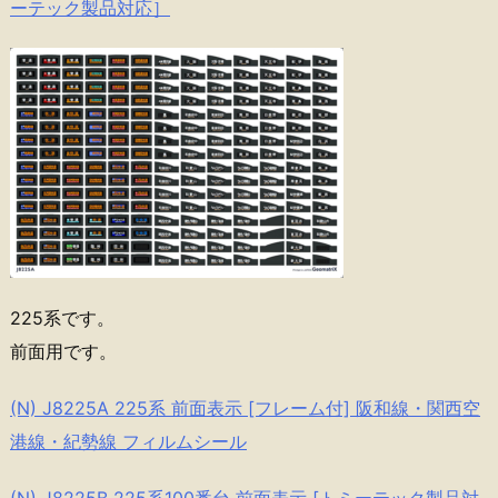
ーテック製品対応］
225系です。
前面用です。
(N) J8225A 225系 前面表示 [フレーム付] 阪和線・関西空
港線・紀勢線 フィルムシール
(N) J8225B 225系100番台 前面表示 [トミーテック製品対