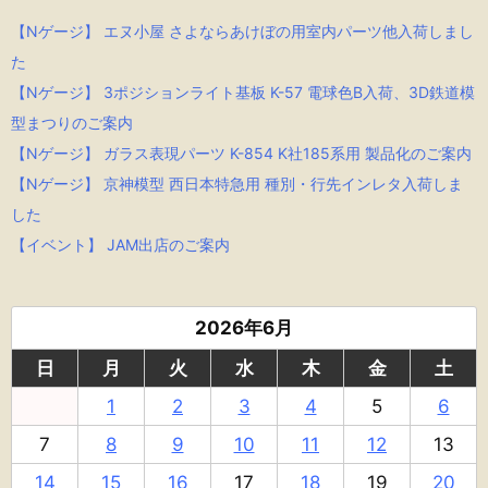
【Nゲージ】 エヌ小屋 さよならあけぼの用室内パーツ他入荷しまし
た
【Nゲージ】 3ポジションライト基板 K-57 電球色B入荷、3D鉄道模
型まつりのご案内
【Nゲージ】 ガラス表現パーツ K-854 K社185系用 製品化のご案内
【Nゲージ】 京神模型 西日本特急用 種別・行先インレタ入荷しま
した
【イベント】 JAM出店のご案内
2026年6月
日
月
火
水
木
金
土
1
2
3
4
5
6
7
8
9
10
11
12
13
14
15
16
17
18
19
20