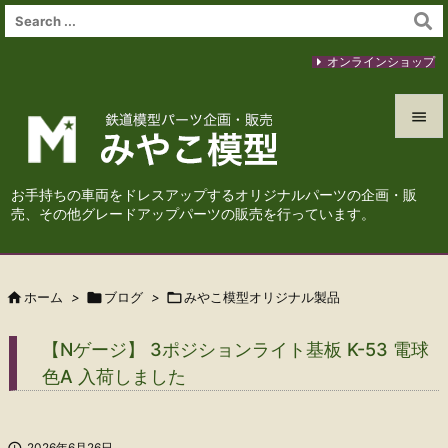
オンラインショップ


メニュ
お手持ちの車両をドレスアップするオリジナルパーツの企画・販

売、その他グレードアップパーツの販売を行っています。
サイド

前へ

ホーム
>

ブログ
>

みやこ模型オリジナル製品

次へ
【Nゲージ】 3ポジションライト基板 K-53 電球

色A 入荷しました
検索

2026年6月26日