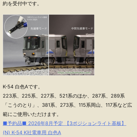
約を受付中です。
K-54 白色Aです。
223系、225系、227系、521系のほか、287系、289系
「こうのとり」、381系、273系、115系岡山、117系など広
範にご使用いただけます。
■予約品■ 2026年8月予定 【3ポジションライト基板】
(N) K-54 K社電車用 白色A