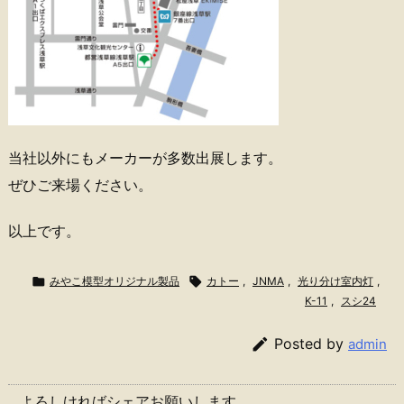
当社以外にもメーカーが多数出展します。
ぜひご来場ください。
以上です。

みやこ模型オリジナル製品

カトー
,
JNMA
,
光り分け室内灯
,
K-11
,
スシ24

Posted by
admin
よろしければシェアお願いします