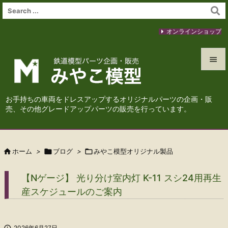
オンラインショップ


メニュ
お手持ちの車両をドレスアップするオリジナルパーツの企画・販

売、その他グレードアップパーツの販売を行っています。
サイド

前へ

ホーム
>

ブログ
>

みやこ模型オリジナル製品

次へ
【Nゲージ】 光り分け室内灯 K-11 スシ24用再生

産スケジュールのご案内
検索

2026年6月27日