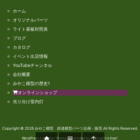
ホーム
オリジナルパーツ
ライト基板対照表
ブログ
カタログ
イベント出店情報
YouTubeチャンネル
会社概要
みやこ模型の歴史1
オンラインショップ
光り分け室内灯
Copyright ©
2026
みやこ模型 鉄道模型パーツ企画・販売
All Rights Reserved.



WordPress Luxeritas Theme is provided by "
Thought is free
".