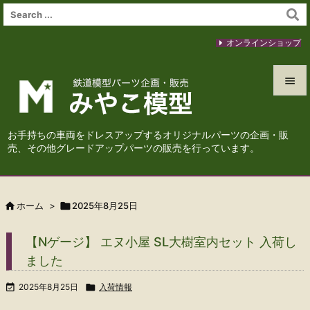
オンラインショップ


メニュ
お手持ちの車両をドレスアップするオリジナルパーツの企画・販

売、その他グレードアップパーツの販売を行っています。
サイド

前へ

ホーム
>

2025年8月25日

次へ
【Nゲージ】 エヌ小屋 SL大樹室内セット 入荷し

ました
検索

2025年8月25日

入荷情報