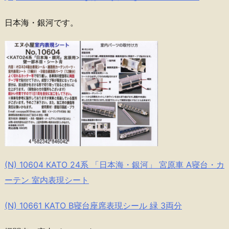
日本海・銀河です。
(N) 10604 KATO 24系 「日本海・銀河」 宮原車 A寝台・カ
ーテン 室内表現シート
(N) 10661 KATO B寝台座席表現シール 緑 3両分