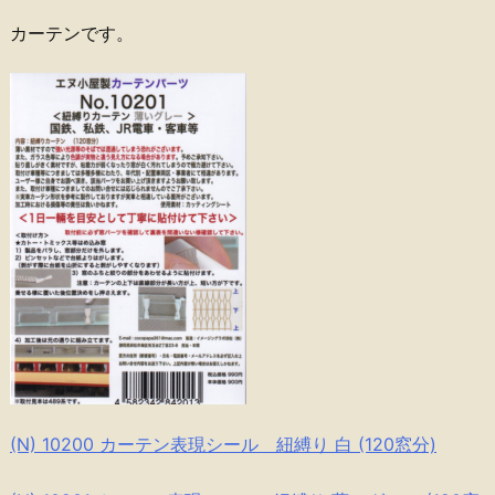
カーテンです。
(N) 10200 カーテン表現シール 紐縛り 白 (120窓分)