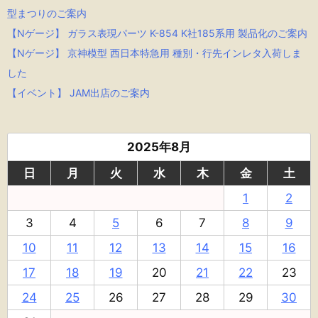
型まつりのご案内
【Nゲージ】 ガラス表現パーツ K-854 K社185系用 製品化のご案内
【Nゲージ】 京神模型 西日本特急用 種別・行先インレタ入荷しま
した
【イベント】 JAM出店のご案内
2025年8月
日
月
火
水
木
金
土
1
2
3
4
5
6
7
8
9
10
11
12
13
14
15
16
17
18
19
20
21
22
23
24
25
26
27
28
29
30