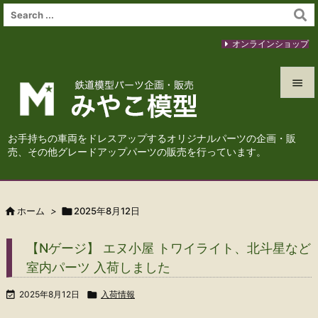
オンラインショップ


メニュ
お手持ちの車両をドレスアップするオリジナルパーツの企画・販

売、その他グレードアップパーツの販売を行っています。
サイド

前へ

ホーム
>

2025年8月12日

次へ
【Nゲージ】 エヌ小屋 トワイライト、北斗星など

室内パーツ 入荷しました
検索

2025年8月12日

入荷情報