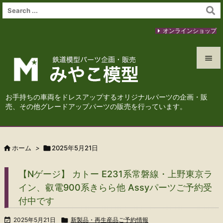
オンラインショップ


メニュ
お手持ちの車両をドレスアップするオリジナルパーツの企画・販

売、その他グレードアップパーツの販売を行っています。
サイド

前へ

ホーム
>

2025年5月21日

次へ
【Nゲージ】 カトー E231系常磐線・上野東京ラ

イン、叡電900系きらら他 Assyパーツご予約受
検索
付中です

2025年5月21日

新製品・再生産品ご予約情報