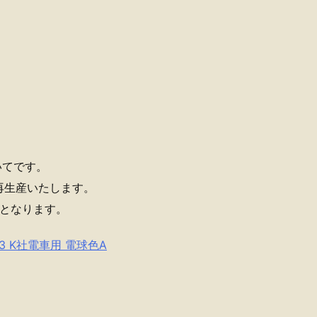
いてです。
再生産いたします。
降となります。
3 K社電車用 電球色A