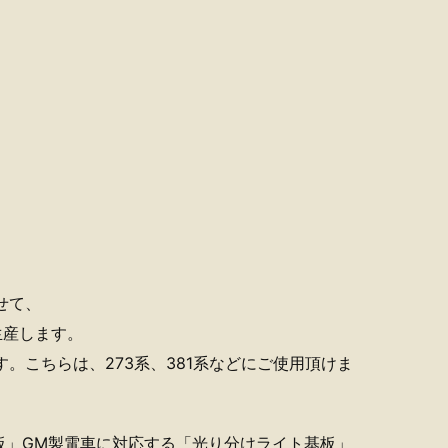
せて、
生産します。
す。こちらは、273系、381系などにご使用頂けま
板」GM製電車に対応する「光り分けライト基板」