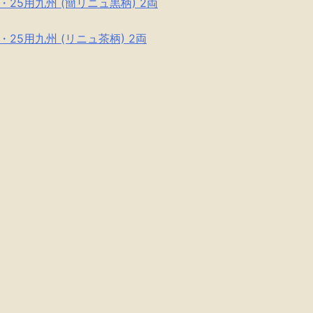
15・25用九州 (簡リニュ黒柄) 2両
15・25用九州 (リニュ茶柄) 2両