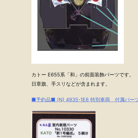
カトー E655系「和」の前面装飾パーツです。
日章旗、手スリなどが含まれます。
■予約品■ (N) 4935-1E6 特別車両 付属パー