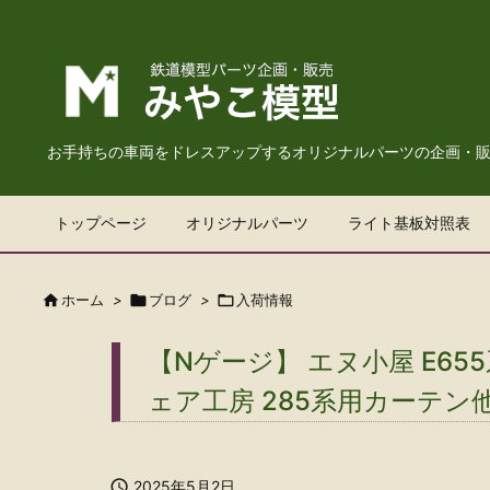
お手持ちの車両をドレスアップするオリジナルパーツの企画・
トップページ
オリジナルパーツ
ライト基板対照表

ホーム
>

ブログ
>

入荷情報
【Nゲージ】 エヌ小屋 E6
ェア工房 285系用カーテン

2025年5月2日