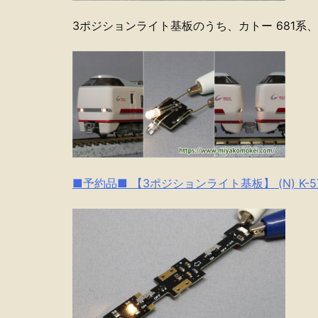
3ポジションライト基板のうち、カトー 681系
■予約品■ 【3ポジションライト基板】 (N) K-57