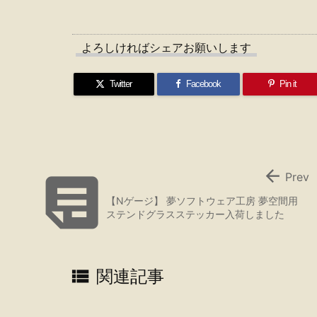
よろしければシェアお願いします
Twitter
Facebook
Pin it


Prev
【Nゲージ】 夢ソフトウェア工房 夢空間用
ステンドグラスステッカー入荷しました

関連記事