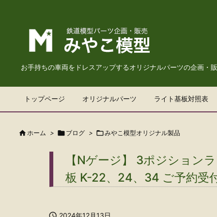
お手持ちの車両をドレスアップするオリジナルパーツの企画・
トップページ
オリジナルパーツ
ライト基板対照表

ホーム
>

ブログ
>

みやこ模型オリジナル製品
【Nゲージ】 3ポジションラ
板 K-22、24、34 ご予約

2024年12月13日