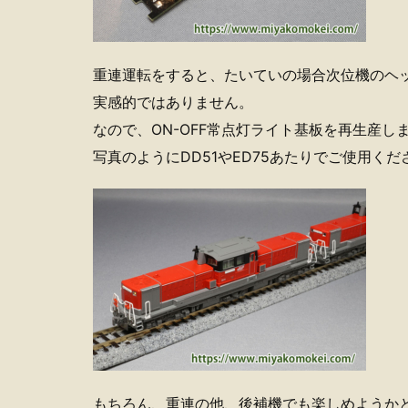
重連運転をすると、たいていの場合次位機のヘ
実感的ではありません。
なので、ON-OFF常点灯ライト基板を再生産し
写真のようにDD51やED75あたりでご使用くだ
もちろん、重連の他、後補機でも楽しめようか