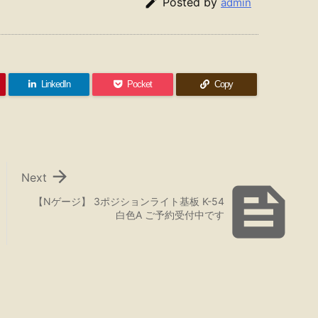

Posted by
admin
LinkedIn
Pocket
Copy

Next

【Nゲージ】 3ポジションライト基板 K-54
白色A ご予約受付中です