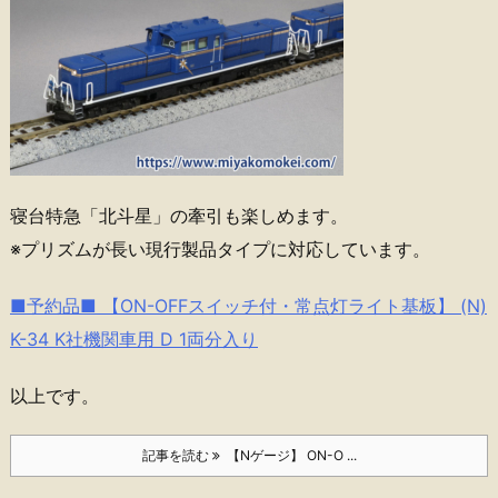
寝台特急「北斗星」の牽引も楽しめます。
※プリズムが長い現行製品タイプに対応しています。
■予約品■ 【ON-OFFスイッチ付・常点灯ライト基板】 (N)
K-34 K社機関車用 D 1両分入り
以上です。
記事を読む
【Nゲージ】 ON-O ...