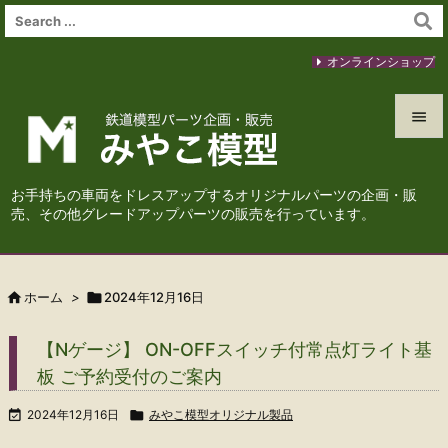
オンラインショップ


メニュ
お手持ちの車両をドレスアップするオリジナルパーツの企画・販

売、その他グレードアップパーツの販売を行っています。
サイド

前へ

ホーム
>

2024年12月16日

次へ
【Nゲージ】 ON-OFFスイッチ付常点灯ライト基

板 ご予約受付のご案内
検索

2024年12月16日

みやこ模型オリジナル製品