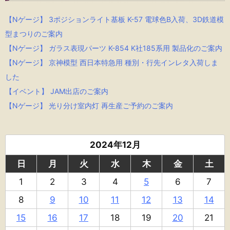
【Nゲージ】 3ポジションライト基板 K-57 電球色B入荷、3D鉄道模
型まつりのご案内
【Nゲージ】 ガラス表現パーツ K-854 K社185系用 製品化のご案内
【Nゲージ】 京神模型 西日本特急用 種別・行先インレタ入荷しま
した
【イベント】 JAM出店のご案内
【Nゲージ】 光り分け室内灯 再生産ご予約のご案内
2024年12月
日
月
火
水
木
金
土
1
2
3
4
5
6
7
8
9
10
11
12
13
14
15
16
17
18
19
20
21