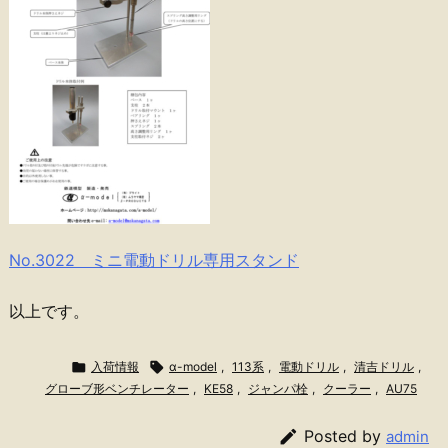
No.3022 ミニ電動ドリル専用スタンド
以上です。

入荷情報

α-model
,
113系
,
電動ドリル
,
清吉ドリル
,
グローブ形ベンチレーター
,
KE58
,
ジャンパ栓
,
クーラー
,
AU75

Posted by
admin