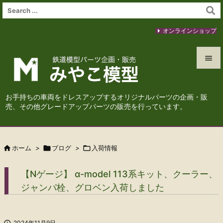
オンラインショップ


メニュ
お手持ちの車両をドレスアップするオリジナルパーツの企画・販

売、その他グレードアップパーツの販売を行っています。
サイド

前へ

ホーム
>

ブログ
>

入荷情報

次へ
【Nゲージ】 α-model 113系キット、クーラー、

ジャンパ栓、グロベン入荷しました
検索

2024年11月9日