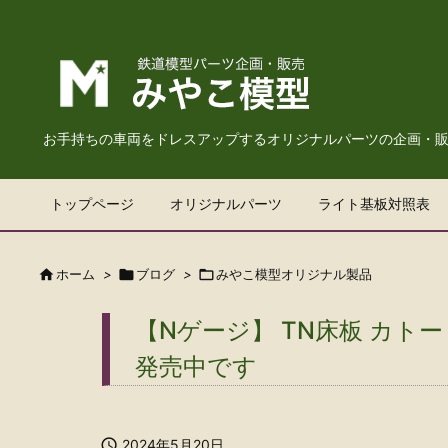
お手持ちの車両をドレスアップするオリジナルパーツの企画・
トップページ
オリジナルパーツ
ライト基板対照表

ホーム
>

ブログ
>

みやこ模型オリジナル製品
【Nゲージ】 TN床板 カト
発売中です

2024年5月20日