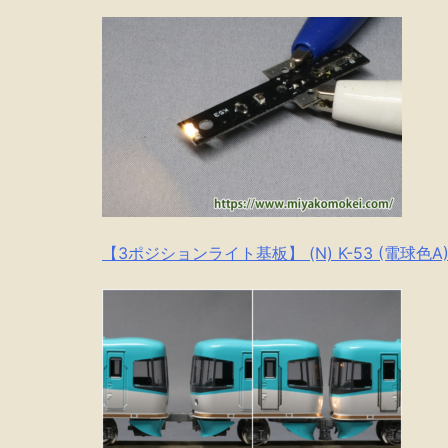
【3ポジションライト基板】 (N) K-53 (電球色A