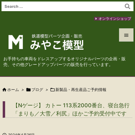
オンラインショップ


メニュ
お手持ちの車両をドレスアップするオリジナルパーツの企画・販

売、その他グレードアップパーツの販売を行っています。
サイド

前へ

ホーム
>

ブログ
>

新製品・再生産品ご予約情報

次へ
【Nゲージ】 カトー 113系2000番台、寝台急行

「まりも／大雪／利尻」ほかご予約受付中です
検索

2024年4月26日