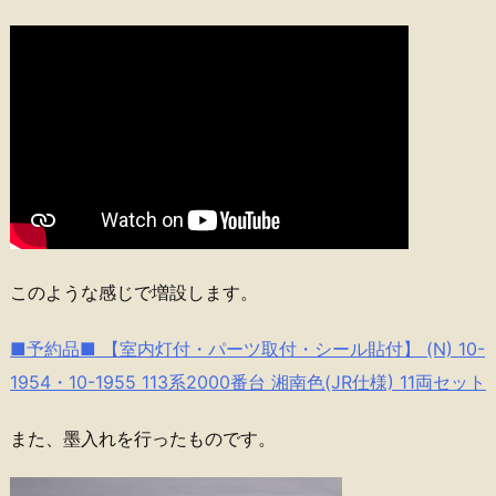
このような感じで増設します。
■予約品■ 【室内灯付・パーツ取付・シール貼付】 (N) 10-
1954・10-1955 113系2000番台 湘南色(JR仕様) 11両セット
また、墨入れを行ったものです。