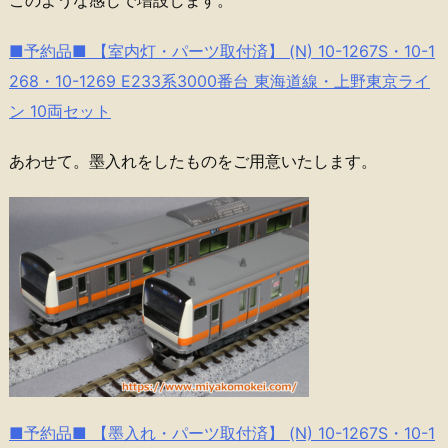
■予約品■ 【室内灯・パーツ取付済】 (N) 10-1267S・10-1
268・10-1269 E233系3000番台 東海道線・上野東京ライ
ン 10両セット
あわせて。墨入れをしたものをご用意いたします。
■予約品■ 【墨入れ・パーツ取付済】 (N) 10-1267S・10-1