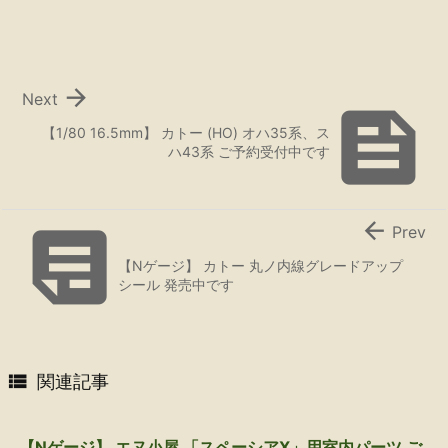

Next

【1/80 16.5mm】 カトー (HO) オハ35系、ス
ハ43系 ご予約受付中です


Prev
【Nゲージ】 カトー 丸ノ内線グレードアップ
シール 発売中です

関連記事
【Nゲージ】 エヌ小屋 「スペーシアX」用室内パーツ ご