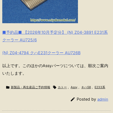
■予約品■ 【2026年10月予定分】 (N) Z04-3891 E231系
クーラー AU725/6
(N) Z04-4794 クハE231クーラー AU726B
以上です。このほかのAssyパーツについては、順次ご案内
いたします。

新製品・再生産品ご予約情報

カトー
,
Assy
,
キハ58
,
E233系

Posted by
admin