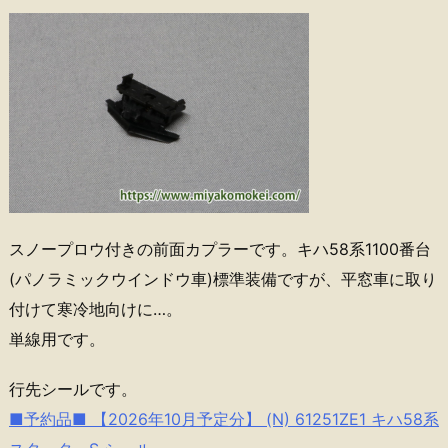
スノープロウ付きの前面カプラーです。キハ58系1100番台
(パノラミックウインドウ車)標準装備ですが、平窓車に取り
付けて寒冷地向けに…。
単線用です。
行先シールです。
■予約品■ 【2026年10月予定分】 (N) 61251ZE1 キハ58系