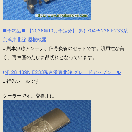
■予約品■ 【2026年10月予定分】 (N) Z04-5226 E233系
京浜東北線 屋根機器
…列車無線アンテナ、信号炎管のセットです。汎用性が高
く、再生産のたびに品切れとなっています。
(N) 28-139N E233系京浜東北線 グレードアップシール
…行先シールです。
クーラーです。交換用に。