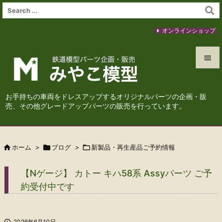
オンラインショップ


メニュ
お手持ちの車両をドレスアップするオリジナルパーツの企画・販

売、その他グレードアップパーツの販売を行っています。
サイド

前へ

ホーム
>

ブログ
>

新製品・再生産品ご予約情報

次へ
【Nゲージ】 カトー キハ58系 Assyパーツ ご予

約受付中です
検索

2026年6月10日