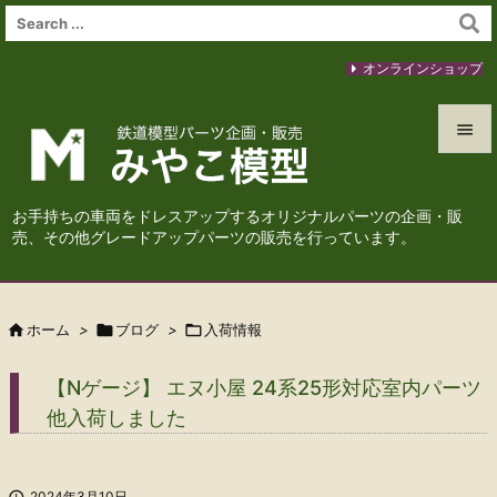
オンラインショップ


メニュ
お手持ちの車両をドレスアップするオリジナルパーツの企画・販

売、その他グレードアップパーツの販売を行っています。
サイド

前へ

ホーム
>

ブログ
>

入荷情報

次へ
【Nゲージ】 エヌ小屋 24系25形対応室内パーツ

他入荷しました
検索

2024年3月10日