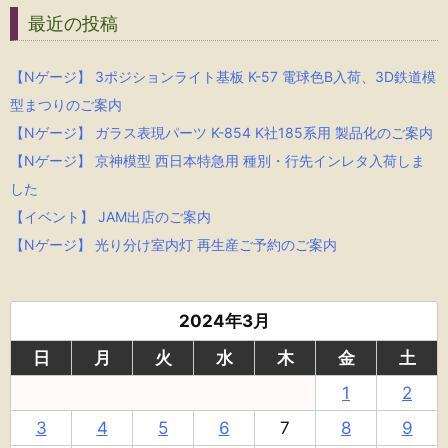
最近の投稿
【Nゲージ】 3ポジションライト基板 K-57 電球色B入荷、3D鉄道模
型まつりのご案内
【Nゲージ】 ガラス表現パーツ K-854 K社185系用 製品化のご案内
【Nゲージ】 京神模型 西日本特急用 種別・行先インレタ入荷しま
した
【イベント】 JAM出店のご案内
【Nゲージ】 光り分け室内灯 再生産ご予約のご案内
2024年3月
日
月
火
水
木
金
土
1
2
3
4
5
6
7
8
9