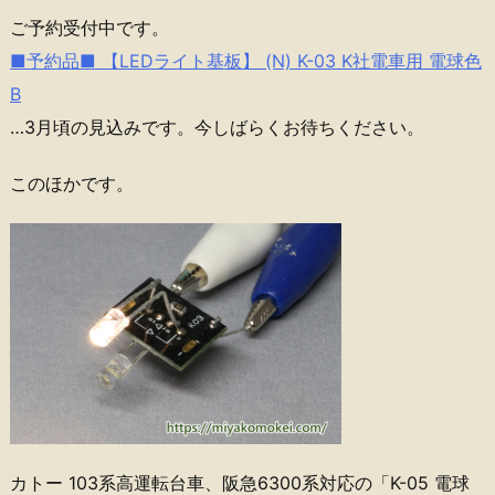
ご予約受付中です。
■予約品■ 【LEDライト基板】 (N) K-03 K社電車用 電球色
B
…3月頃の見込みです。今しばらくお待ちください。
このほかです。
カトー 103系高運転台車、阪急6300系対応の「K-05 電球