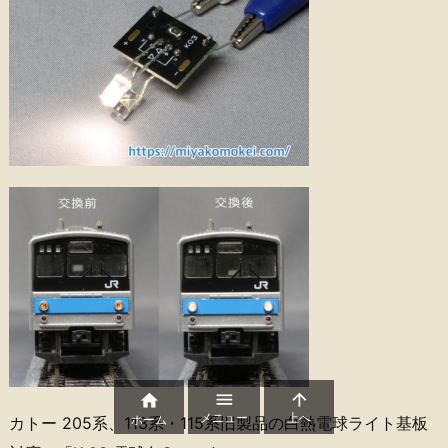



メニュー
上へ
ホーム
カトー 205系、113系・115系旧製品の白熱電球ライト基板