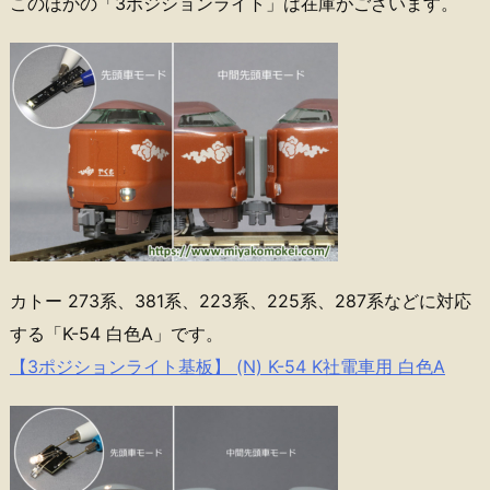
このほかの「3ポジションライト」は在庫がございます。
カトー 273系、381系、223系、225系、287系などに対応
する「K-54 白色A」です。
【3ポジションライト基板】 (N) K-54 K社電車用 白色A