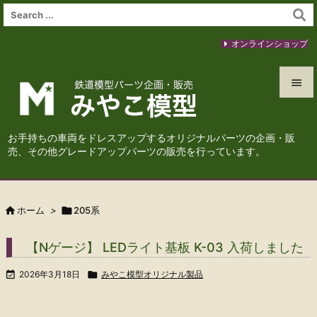
オンラインショップ


メニュ
お手持ちの車両をドレスアップするオリジナルパーツの企画・販

売、その他グレードアップパーツの販売を行っています。
サイド

前へ

ホーム
>

205系

次へ
【Nゲージ】 LEDライト基板 K-03 入荷しました

検索

2026年3月18日

みやこ模型オリジナル製品