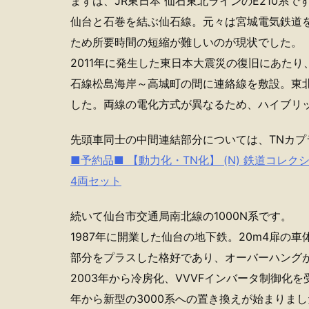
まずは、JR東日本 仙石東北ラインのE210系で
仙台と石巻を結ぶ仙石線。元々は宮城電気鉄道
ため所要時間の短縮が難しいのが現状でした。
2011年に発生した東日本大震災の復旧にあた
石線松島海岸～高城町の間に連絡線を敷設。東
した。両線の電化方式が異なるため、ハイブリ
先頭車同士の中間連結部分については、TNカプ
■予約品■ 【動力化・TN化】 (N) 鉄道コレクショ
4両セット
続いて仙台市交通局南北線の1000N系です。
1987年に開業した仙台の地下鉄。20m4扉の
部分をプラスした格好であり、オーバーハング
2003年から冷房化、VVVFインバータ制御化
年から新型の3000系への置き換えが始まりまし