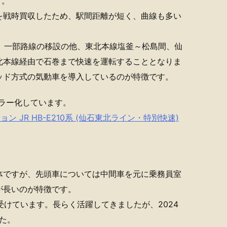
す。
を戦時買収したため、駅間距離が短く、曲線も多い
り、一部路線の移設の他、東北本線塩釜～松島間、仙
北本線経由で石巻まで快速を運転することとなりま
ッド方式の気動車を導入しているのが特徴です。
ラー化しています。
ン JR HB-E210系 (仙石東北ライン・特別快速)
車体ですが、先頭車については中間車を元に乗務員室
が長いのが特徴です。
を受けています。長らく活躍してきましたが、2024
た。