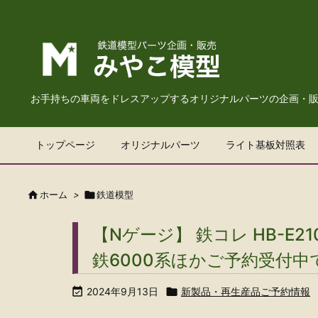
お手持ちの車両をドレスアップするオリジナルパーツの企画・
トップページ
オリジナルパーツ
ライト基板対照表

ホーム
>

鉄道模型
【Nゲージ】 鉄コレ HB-E2
鉄6000系ほかご予約受付中

2024年9月13日

新製品・再生産品ご予約情報