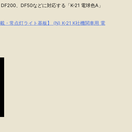
、DF200、DF50などに対応する「K-21 電球色A」
・常点灯ライト基板】 (N) K-21 K社機関車用 電