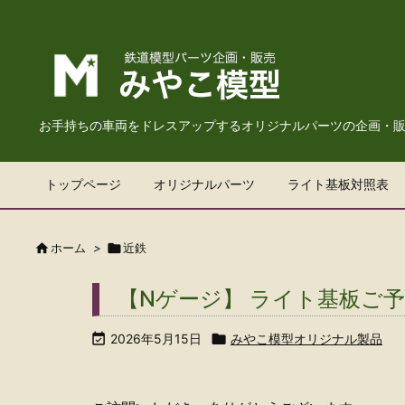
お手持ちの車両をドレスアップするオリジナルパーツの企画・
トップページ
オリジナルパーツ
ライト基板対照表

ホーム
>

近鉄
【Nゲージ】 ライト基板ご

2026年5月15日

みやこ模型オリジナル製品