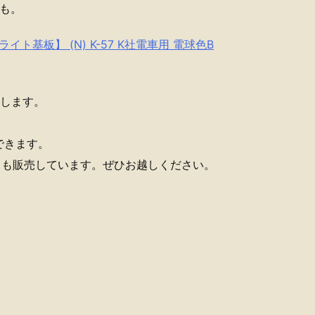
にも。
イト基板】 (N) K-57 K社電車用 電球色B
店します。
。
できます。
ットも販売しています。ぜひお越しください。