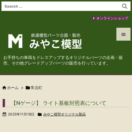
オンラインショップ


メニュ
お手持ちの車両をドレスアップするオリジナルパーツの企画・販

売、その他グレードアップパーツの販売を行っています。
サイド

前へ

ホーム
>

常点灯

次へ
【Nゲージ】 ライト基板対照表について

検索

2025年11月18日

みやこ模型オリジナル製品