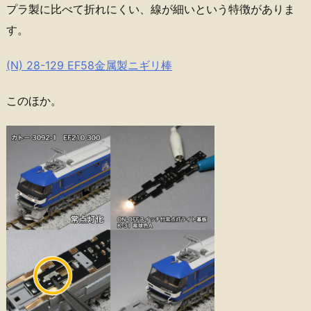
プラ製に比べて折れにくい、線が細いという特徴がありま
す。
(N) 28-129 EF58金属製ニギリ棒
このほか。