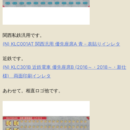
関西私鉄汎用です。
(N) KLC001AT 関西汎用 優先座席A 青－表貼りインレタ
近鉄です。
(N) KLC301B 近鉄電車 優先座席B (2016～・2018～・新仕
様) 両面印刷インレタ
あわせて。相直ロゴ他です。