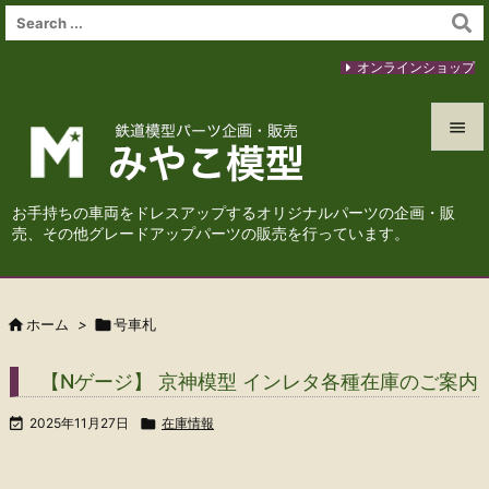
オンラインショップ


メニュ
お手持ちの車両をドレスアップするオリジナルパーツの企画・販

売、その他グレードアップパーツの販売を行っています。
サイド

前へ

ホーム
>

号車札

次へ
【Nゲージ】 京神模型 インレタ各種在庫のご案内

検索

2025年11月27日

在庫情報