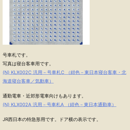
号車札です。
写真は寝台客車用です。
(N) KLX002C 汎用－号車札C （紺色－東日本寝台客車・北
海道寝台客車／気動車）
通勤電車・近郊形電車向けもあります。
(N) KLX002A 汎用－号車札A （紺色－東日本通勤車）
JR西日本の特急形用です。ドア横の表示です。