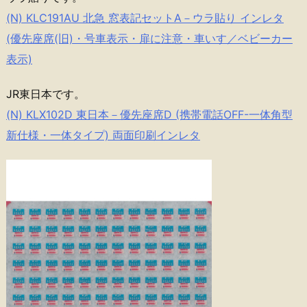
(N) KLC191AU 北急 窓表記セットA－ウラ貼り インレタ
(優先座席(旧)・号車表示・扉に注意・車いす／ベビーカー
表示)
JR東日本です。
(N) KLX102D 東日本－優先座席D (携帯電話OFF-一体角型
新仕様・一体タイプ) 両面印刷インレタ