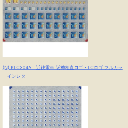
(N) KLC304A 近鉄電車 阪神相直ロゴ・LCロゴ フルカラ
ーインレタ