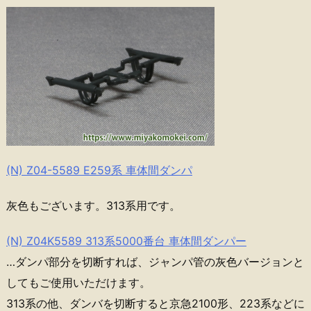
(N) Z04-5589 E259系 車体間ダンパ
灰色もございます。313系用です。
(N) Z04K5589 313系5000番台 車体間ダンパー
…ダンパ部分を切断すれば、ジャンパ管の灰色バージョンと
してもご使用いただけます。
313系の他、ダンバを切断すると京急2100形、223系などに