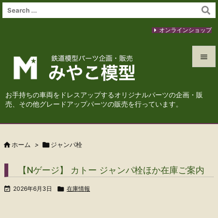
オンラインショップ


メニュ
お手持ちの車両をドレスアップするオリジナルパーツの企画・販

売、その他グレードアップパーツの販売を行っています。
サイド

前へ

ホーム
>

ジャンパ栓

次へ
【Nゲージ】 カトー ジャンパ栓ほか在庫ご案内

検索

2026年6月3日

在庫情報