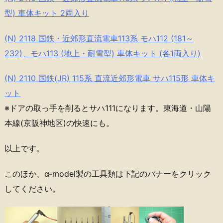
型) 車体キット 2両入り
(N) 2118 国鉄・近郊形直流電車113系 モハ112 (181～
232)、モハ113 (地上・耐雪型) 車体キット (各1両入り)
(N) 2110 国鉄(JR) 115系 直流近郊形電車 サハ115形 車体キ
ット
※ドアの取っ手を削るとサハ111になります。東海道・山陽
本線(京阪神地区)の快速にも。
以上です。
このほか、α-model製の工具類は下記のバナーをクリック
してください。