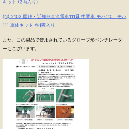
キット (2両入り)
(N) 2102 国鉄・近郊形直流電車111系 中間車 モハ110、モハ
111 車体キット 各1両入り
また、この製品で使用されているグローブ形ベンチレータ
ーもございます。