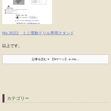
No.3022 ミニ電動ドリル専用スタンド
以上です。
記事を読む
【Nゲージ】 α-mo ...
カテゴリー