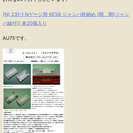
(N) 231-1 Nゲージ用 KE58 ジャンパ栓納め [開、閉(ジャン
パ線付)] 各20個入り
AU75です。