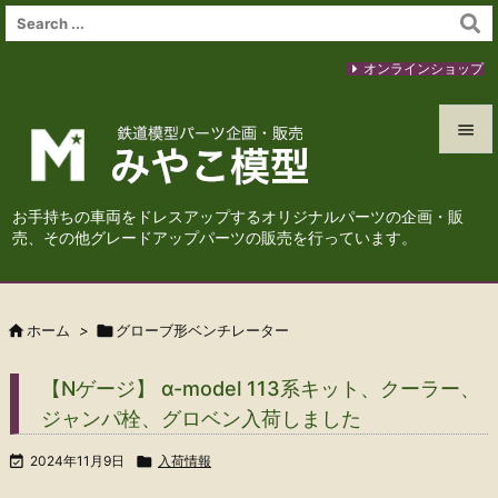
オンラインショップ


メニュ
お手持ちの車両をドレスアップするオリジナルパーツの企画・販

売、その他グレードアップパーツの販売を行っています。
サイド

前へ

ホーム
>

グローブ形ベンチレーター

次へ
【Nゲージ】 α-model 113系キット、クーラー、

ジャンパ栓、グロベン入荷しました
検索

2024年11月9日

入荷情報