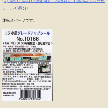
(N) 10632 KATO 2段化14系・24系対応 下段のみ グレー色
シール (3両分)
運転台パーツです。