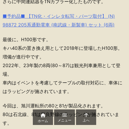
さらに中間連結器をTNカプラー化したものです。
■予約品■ 【TN化・インレタ転写・パーツ取付】 (N)
98872 205系通勤電車 (南武線・新製車) セット (6両)
最後に。H100形です。
キハ40系の置き換え用として2018年に登場したH100形。
増備が進行中です。
2022年、23年製の8両(80～87)は観光列車兼用として登
場。
車内はイベントを考慮してテーブルの取付対応に、車体に
はラッピングが施されています。
今回は、旭川運転所の80と81が製品化されます。
80は石北線、81は富良野線のラッピングが施されていま



メニュー
上へ
ホーム
す。