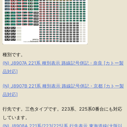
種別です。
(N) J8907A 221系 種別表示 路線記号併記・奈良 [カトー製
品対応]
(N) J8907B 221系 種別表示 路線記号併記・京都 [カトー製
品対応]
行先です。三色タイプです。223系、225系0番台にも対応
しています。
(N) J8908A 221系/223(225)系 行先表示 東海道線(大阪以