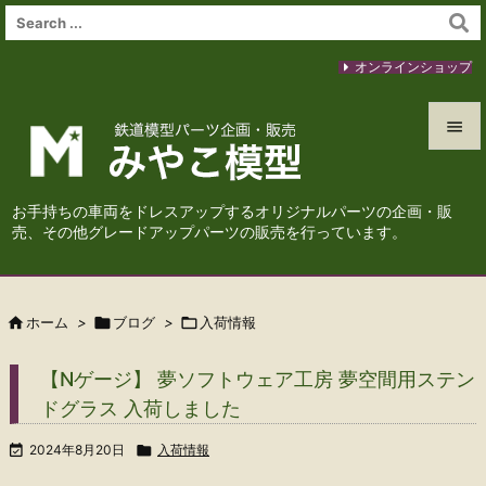
オンラインショップ


メニュ
お手持ちの車両をドレスアップするオリジナルパーツの企画・販

売、その他グレードアップパーツの販売を行っています。
サイド

前へ

ホーム
>

ブログ
>

入荷情報

次へ
【Nゲージ】 夢ソフトウェア工房 夢空間用ステン

ドグラス 入荷しました
検索

2024年8月20日

入荷情報